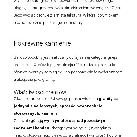
Granit to skała głębinowa powstała na skutek powolnego
stygnięcia magmy, pod wysokim ciśnieniem we wnętrzu Ziemi.
Jego wygląd cechuje ziarnista tekstura, w której gołym okiem
można rozróżnić poszczególne minerały.
Pokrewne kamienie
Bardzo podobny jest, zaliczany do tej samej kategorii, gnejs
oraz sjenit. Oprócz tego, że istnieją różne rodzaje granitu to
również kwarcyty ze względu na podobne właściwości czasem
traktuje się jako granity.
Właściwości granitów :
Z kamieniarskiego i użytkowego punktu widzenia
granity są
jednymi z najlepszych, spośród powszechnie
stosowanych, kamieni
.
Znacznie
górują wytrzymałością nad pozostałymi
rodzajami
kamieni
dostępnymi na rynku ( z wyjątkiem
rzadko stosowanego, ciężko obrabialnego kwarcytu ). Pod tym