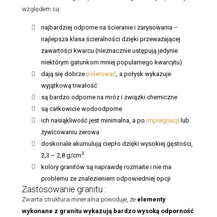
względem są:
najbardziej odporne na ścieranie i zarysowania –
najlepsza klasa ścieralności dzięki przeważającej
zawartości kwarcu (nieznacznie ustępują jedynie
niektórym gatunkom mniej popularnego kwarcytu)
dają się dobrze
polerować
, a połysk wykazuje
wyjątkową trwałość
są bardzo odporne na mróz i związki chemiczne
są całkowicie wodoodporne
ich nasiąkliwość jest minimalna, a po
impregnacji
lub
żywicowaniu zerowa
doskonale akumulują ciepło dzięki wysokiej gęstości,
3
2,3 – 2,8 g/cm
kolory granitów są naprawdę rozmaite i nie ma
problemu ze znalezieniem odpowiedniej opcji
Zastosowanie granitu :
Zwarta struktura mineralna powoduje, że
elementy
wykonane z granitu
wykazują bardzo wysoką odporność