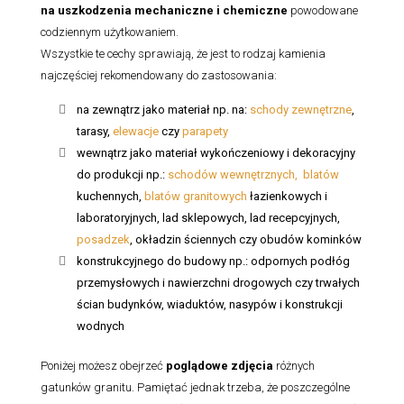
na uszkodzenia mechaniczne i chemiczne
powodowane
codziennym użytkowaniem.
Wszystkie te cechy sprawiają, że jest to rodzaj kamienia
najczęściej rekomendowany do zastosowania:
na zewnątrz jako materiał np. na:
schody zewnętrzne
,
tarasy,
elewacje
czy
parapety
wewnątrz jako materiał wykończeniowy i dekoracyjny
do produkcji np.:
schodów wewnętrznych,
blatów
kuchennych,
blatów granitowych
łazienkowych i
laboratoryjnych, lad sklepowych, lad recepcyjnych,
posadzek
, okładzin ściennych czy obudów kominków
konstrukcyjnego do budowy np.: odpornych podłóg
przemysłowych i nawierzchni drogowych czy trwałych
ścian budynków, wiaduktów, nasypów i konstrukcji
wodnych
Poniżej możesz obejrzeć
poglądowe zdjęcia
różnych
gatunków granitu. Pamiętać jednak trzeba, że poszczególne