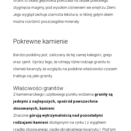
Granit to skała głębinowa powstała na skutek powolnego
stygnięcia magmy, pod wysokim ciśnieniem we wnętrzu Ziemi.
Jego wygląd cechuje ziarnista tekstura, w której gołym okiem
można rozróżnić poszczególne minerały.
Pokrewne kamienie
Bardzo podobny jest, zaliczany do tej samej kategorii, gnejs
oraz sjenit. Oprócz tego, że istnieją różne rodzaje granitu to
również kwarcyty ze względu na podobne właściwości czasem
traktuje się jako granity.
Właściwości granitów :
Z kamieniarskiego i użytkowego punktu widzenia
granity są
jednymi z najlepszych, spośród powszechnie
stosowanych, kamieni
.
Znacznie
górują wytrzymałością nad pozostałymi
rodzajami
kamieni
dostępnymi na rynku ( z wyjątkiem
rzadko stosowanego, ciężko obrabialnego kwarcytu ). Pod tym