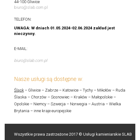
44-100 Gliwice
biuro@slab.com.pl
TELEFON:
UWAGA: W dniach 01.05.2024-02.06.2024 zakład jest
nieczynny.
E-MAIL:
biuro@slab.com.pl
Nasze usługi są dostępne w:
Śląsk
– Gliwice – Zabrze – Katowice – Tychy – Mikołów – Ruda
Ślaska – Chorzów – Sosnowiec – Kraków – Małopolskie –
Opolskie – Niemcy – Szwecja – Norwegia – Austria – Wielka
Brytania – inne kraje europejskie
Wszystkie prawa zastrzeżone 2017 © Usługi kamieniarskie SLAB