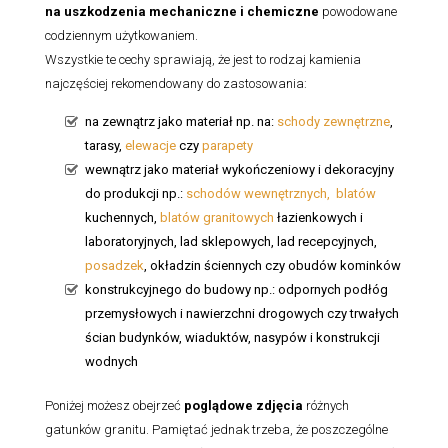
na uszkodzenia mechaniczne i chemiczne
powodowane
codziennym użytkowaniem.
Wszystkie te cechy sprawiają, że jest to rodzaj kamienia
najczęściej rekomendowany do zastosowania:
na zewnątrz jako materiał np. na:
schody zewnętrzne
,
tarasy,
elewacje
czy
parapety
wewnątrz jako materiał wykończeniowy i dekoracyjny
do produkcji np.:
schodów wewnętrznych,
blatów
kuchennych,
blatów granitowych
łazienkowych i
laboratoryjnych, lad sklepowych, lad recepcyjnych,
posadzek
, okładzin ściennych czy obudów kominków
konstrukcyjnego do budowy np.: odpornych podłóg
przemysłowych i nawierzchni drogowych czy trwałych
ścian budynków, wiaduktów, nasypów i konstrukcji
wodnych
Poniżej możesz obejrzeć
poglądowe zdjęcia
różnych
gatunków granitu. Pamiętać jednak trzeba, że poszczególne