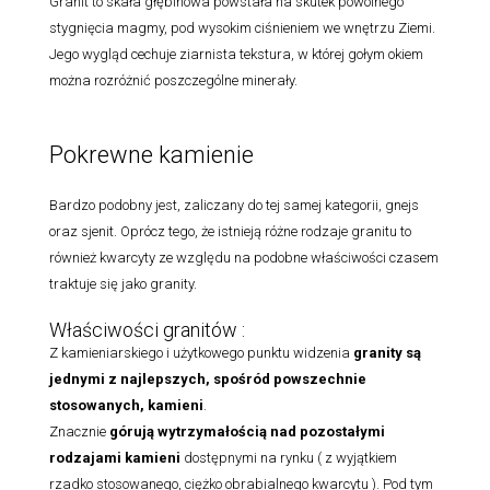
Granit to skała głębinowa powstała na skutek powolnego
stygnięcia magmy, pod wysokim ciśnieniem we wnętrzu Ziemi.
Jego wygląd cechuje ziarnista tekstura, w której gołym okiem
można rozróżnić poszczególne minerały.
Pokrewne kamienie
Bardzo podobny jest, zaliczany do tej samej kategorii, gnejs
oraz sjenit. Oprócz tego, że istnieją różne rodzaje granitu to
również kwarcyty ze względu na podobne właściwości czasem
traktuje się jako granity.
Właściwości granitów :
Z kamieniarskiego i użytkowego punktu widzenia
granity są
jednymi z najlepszych, spośród powszechnie
stosowanych, kamieni
.
Znacznie
górują wytrzymałością nad pozostałymi
rodzajami
kamieni
dostępnymi na rynku ( z wyjątkiem
rzadko stosowanego, ciężko obrabialnego kwarcytu ). Pod tym