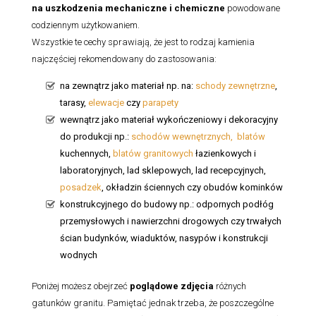
na uszkodzenia mechaniczne i chemiczne
powodowane
codziennym użytkowaniem.
Wszystkie te cechy sprawiają, że jest to rodzaj kamienia
najczęściej rekomendowany do zastosowania:
na zewnątrz jako materiał np. na:
schody zewnętrzne
,
tarasy,
elewacje
czy
parapety
wewnątrz jako materiał wykończeniowy i dekoracyjny
do produkcji np.:
schodów wewnętrznych,
blatów
kuchennych,
blatów granitowych
łazienkowych i
laboratoryjnych, lad sklepowych, lad recepcyjnych,
posadzek
, okładzin ściennych czy obudów kominków
konstrukcyjnego do budowy np.: odpornych podłóg
przemysłowych i nawierzchni drogowych czy trwałych
ścian budynków, wiaduktów, nasypów i konstrukcji
wodnych
Poniżej możesz obejrzeć
poglądowe zdjęcia
różnych
gatunków granitu. Pamiętać jednak trzeba, że poszczególne