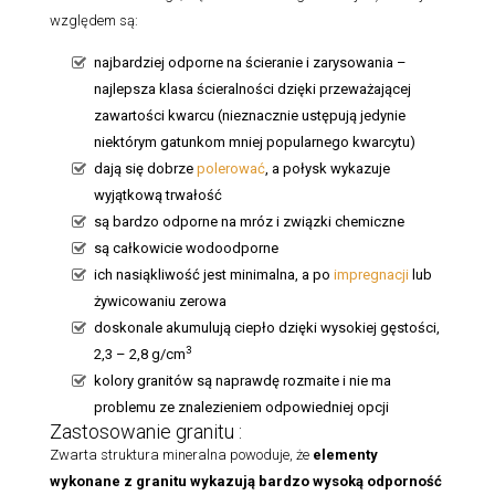
względem są:
najbardziej odporne na ścieranie i zarysowania –
najlepsza klasa ścieralności dzięki przeważającej
zawartości kwarcu (nieznacznie ustępują jedynie
niektórym gatunkom mniej popularnego kwarcytu)
dają się dobrze
polerować
, a połysk wykazuje
wyjątkową trwałość
są bardzo odporne na mróz i związki chemiczne
są całkowicie wodoodporne
ich nasiąkliwość jest minimalna, a po
impregnacji
lub
żywicowaniu zerowa
doskonale akumulują ciepło dzięki wysokiej gęstości,
3
2,3 – 2,8 g/cm
kolory granitów są naprawdę rozmaite i nie ma
problemu ze znalezieniem odpowiedniej opcji
Zastosowanie granitu :
Zwarta struktura mineralna powoduje, że
elementy
wykonane z granitu
wykazują bardzo wysoką odporność