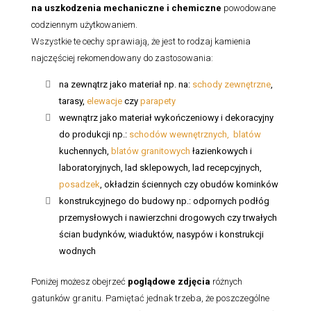
na uszkodzenia mechaniczne i chemiczne
powodowane
codziennym użytkowaniem.
Wszystkie te cechy sprawiają, że jest to rodzaj kamienia
najczęściej rekomendowany do zastosowania:
na zewnątrz jako materiał np. na:
schody zewnętrzne
,
tarasy,
elewacje
czy
parapety
wewnątrz jako materiał wykończeniowy i dekoracyjny
do produkcji np.:
schodów wewnętrznych,
blatów
kuchennych,
blatów granitowych
łazienkowych i
laboratoryjnych, lad sklepowych, lad recepcyjnych,
posadzek
, okładzin ściennych czy obudów kominków
konstrukcyjnego do budowy np.: odpornych podłóg
przemysłowych i nawierzchni drogowych czy trwałych
ścian budynków, wiaduktów, nasypów i konstrukcji
wodnych
Poniżej możesz obejrzeć
poglądowe zdjęcia
różnych
gatunków granitu. Pamiętać jednak trzeba, że poszczególne