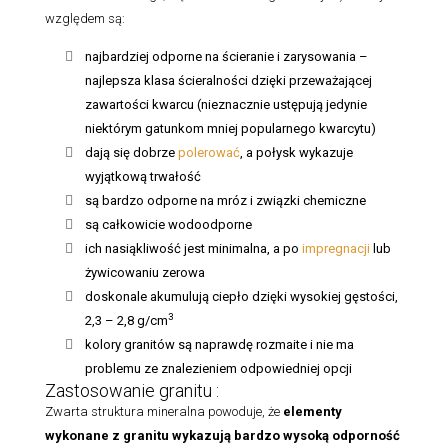
względem są:
najbardziej odporne na ścieranie i zarysowania –
najlepsza klasa ścieralności dzięki przeważającej
zawartości kwarcu (nieznacznie ustępują jedynie
niektórym gatunkom mniej popularnego kwarcytu)
dają się dobrze
polerować
, a połysk wykazuje
wyjątkową trwałość
są bardzo odporne na mróz i związki chemiczne
są całkowicie wodoodporne
ich nasiąkliwość jest minimalna, a po
impregnacji
lub
żywicowaniu zerowa
doskonale akumulują ciepło dzięki wysokiej gęstości,
3
2,3 – 2,8 g/cm
kolory granitów są naprawdę rozmaite i nie ma
problemu ze znalezieniem odpowiedniej opcji
Zastosowanie granitu :
Zwarta struktura mineralna powoduje, że
elementy
wykonane z granitu
wykazują bardzo wysoką odporność