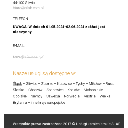
44-100 Gliwice
biuro@slab.com.pl
TELEFON:
UWAGA: W dniach 01.05.2024-02.06.2024 zakład jest
nieczynny.
E-MAIL:
biuro@slab.com.pl
Nasze usługi są dostępne w:
Śląsk
– Gliwice – Zabrze – Katowice – Tychy – Mikołów – Ruda
Ślaska – Chorzów – Sosnowiec – Kraków – Małopolskie –
Opolskie – Niemcy – Szwecja – Norwegia – Austria – Wielka
Brytania – inne kraje europejskie
Wszystkie prawa zastrzeżone 2017 © Usługi kamieniarskie SLAB