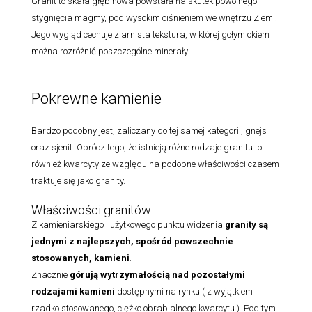
Granit to skała głębinowa powstała na skutek powolnego
stygnięcia magmy, pod wysokim ciśnieniem we wnętrzu Ziemi.
Jego wygląd cechuje ziarnista tekstura, w której gołym okiem
można rozróżnić poszczególne minerały.
Pokrewne kamienie
Bardzo podobny jest, zaliczany do tej samej kategorii, gnejs
oraz sjenit. Oprócz tego, że istnieją różne rodzaje granitu to
również kwarcyty ze względu na podobne właściwości czasem
traktuje się jako granity.
Właściwości granitów :
Z kamieniarskiego i użytkowego punktu widzenia
granity są
jednymi z najlepszych, spośród powszechnie
stosowanych, kamieni
.
Znacznie
górują wytrzymałością nad pozostałymi
rodzajami
kamieni
dostępnymi na rynku ( z wyjątkiem
rzadko stosowanego, ciężko obrabialnego kwarcytu ). Pod tym