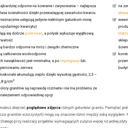
ajbardziej odporne na ścieranie i zarysowania – najlepsza
na ze
lasa ścieralności dzięki przeważającej zawartości kwarcu
elewa
(nieznacznie ustępują jedynie niektórym gatunkom mniej
wewną
popularnego kwarcytu)
produ
dają się dobrze
polerować
, a połysk wykazuje wyjątkową
blató
trwałość
sklep
są bardzo odporne na mróz i związki chemiczne
ścien
są całkowicie wodoodporne
konst
ch nasiąkliwość jest minimalna, a po
impregnacji
lub
przem
żywicowaniu zerowa
budyn
oskonale akumulują ciepło dzięki wysokiej gęstości, 2,3 –
3
2,8 g/cm
kolory granitów są naprawdę rozmaite i nie ma problemu ze
znalezieniem odpowiedniej opcji
 możesz obejrzeć
poglądowe zdjęcia
różnych gatunków granitu. Pamiętać jedna
cza granitów wzorzystych) mogą się znacznie różnić między sobą wyglądem. R
 Dlatego przy realizacji projektów wymagających zużycia więcej niż jednej płyty 