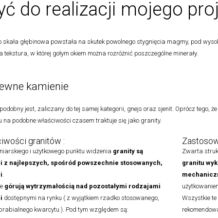
yć do realizacji mojego pro
to skała głębinowa powstała na skutek powolnego stygnięcia magmy, pod wysok
a tekstura, w której gołym okiem można rozróżnić poszczególne minerały.
ewne kamienie
odobny jest, zaliczany do tej samej kategorii, gnejs oraz sjenit. Oprócz tego, że
 na podobne właściwości czasem traktuje się jako granity.
iwości granitów :
Zastosowa
niarskiego i użytkowego punktu widzenia
granity są
Zwarta struk
i z najlepszych, spośród powszechnie stosowanych,
granitu
wyk
i
.
mechaniczn
ie
górują wytrzymałością nad pozostałymi rodzajami
użytkowanie
i
dostępnymi na rynku ( z wyjątkiem rzadko stosowanego,
Wszystkie te 
obrabialnego kwarcytu ). Pod tym względem są:
rekomendowa