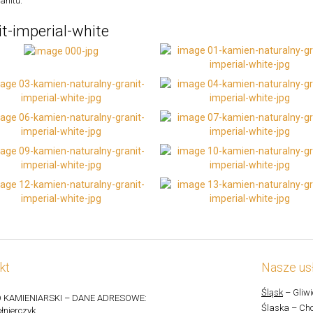
anitu.
it-imperial-white
kt
Nasze usł
Śląsk
– Gliwi
 KAMIENIARSKI – DANE ADRESOWE:
Ślaska – Cho
łnierczyk