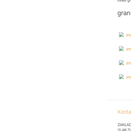
bloku gr
gran
Konta
ZAKŁAD
SLAB Żo