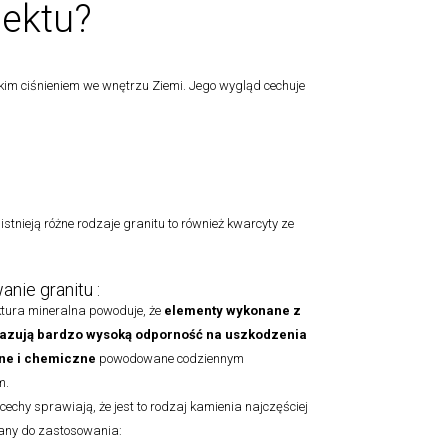
jektu?
im ciśnieniem we wnętrzu Ziemi. Jego wygląd cechuje
 istnieją różne rodzaje granitu to również kwarcyty ze
nie granitu :
tura mineralna powoduje, że
elementy
wykonane z
azują bardzo wysoką odporność na uszkodzenia
e i chemiczne
powodowane codziennym
m.
cechy sprawiają, że jest to rodzaj kamienia najczęściej
ny do zastosowania: