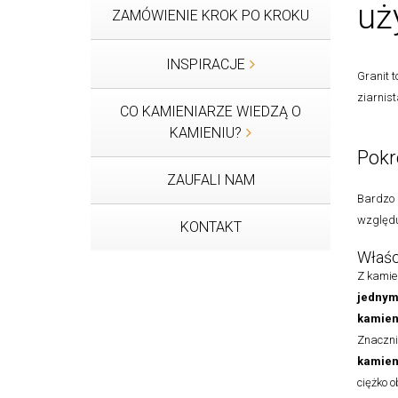
uż
ZAMÓWIENIE KROK PO KROKU
INSPIRACJE
Granit 
ziarnist
CO KAMIENIARZE WIEDZĄ O
KAMIENIU?
Pokr
ZAUFALI NAM
Bardzo p
względu
KONTAKT
Właśc
Z kamie
jednym
kamien
Znaczn
kamien
ciężko 