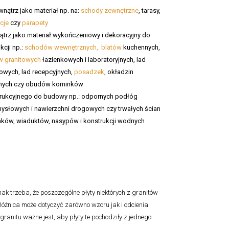
wnątrz jako materiał np. na:
schody zewnętrzne
, tarasy,
cje
czy
parapety
trz jako materiał wykończeniowy i dekoracyjny do
kcji np.:
schodów wewnętrznych,
blatów
kuchennych,
w granitowych
łazienkowych i laboratoryjnych, lad
owych, lad recepcyjnych,
posadzek
, okładzin
nych czy obudów kominków
rukcyjnego do budowy np.: odpornych podłóg
ysłowych i nawierzchni drogowych czy trwałych ścian
ków, wiaduktów, nasypów i konstrukcji wodnych
k trzeba, że poszczególne płyty niektórych z granitów
óżnica może dotyczyć zarówno wzoru jak i odcienia
granitu ważne jest, aby płyty te pochodziły z jednego