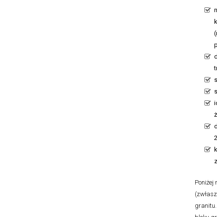
n
k
i
d
Poniżej
(zwłasz
granitu.