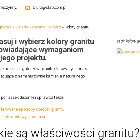
ieczynny.
biuro@slab.com.pl
główna
»
Galeria kamienia i wnętrz
»
Kolory granitu
suj i wybierz kolory granitu
tagi: kolory g
owiadające wymaganiom
jego projektu.
kilkadziesiąt gatunków granitu oferowanych przez
acujące z nami hurtownie kamienia naturalnego.
w poniższe odnośniki i sprawdź także:
oferowane sposoby obróbki granitu
cennik dostawy i montażu
kie są właściwości granit