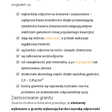
względem są:
najbardziej odporne na ścieranie i zarysowania –
najlepsza klasa ścieralności dzięki przeważającej
zawartości kwarcu (nieznacznie ustępują jedynie
niektórym gatunkom mniej popularnego kwarcytu)
dają się dobrze
polerować
, a połysk wykazuje
wyjątkową trwałość
są bardzo odporne na mróz i związki chemiczne
są całkowicie wodoodporne
ich nasiąkliwość jest minimalna, a po
impregnacji
lub
żywicowaniu zerowa
doskonale akumulują ciepło dzięki wysokiej gęstości,
3
2,3 – 2,8 g/cm
kolory granitów są naprawdę rozmaite i nie ma
problemu ze znalezieniem odpowiedniej opcji
Zastosowanie granitu :
Zwarta struktura mineralna powoduje, że
elementy
wykonane z granitu
wykazują bardzo wysoką odporność