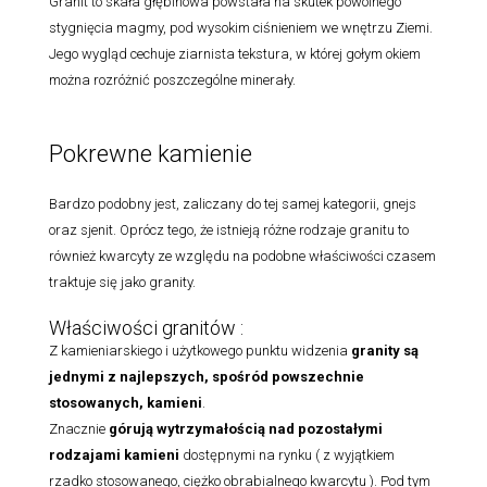
Granit to skała głębinowa powstała na skutek powolnego
stygnięcia magmy, pod wysokim ciśnieniem we wnętrzu Ziemi.
Jego wygląd cechuje ziarnista tekstura, w której gołym okiem
można rozróżnić poszczególne minerały.
Pokrewne kamienie
Bardzo podobny jest, zaliczany do tej samej kategorii, gnejs
oraz sjenit. Oprócz tego, że istnieją różne rodzaje granitu to
również kwarcyty ze względu na podobne właściwości czasem
traktuje się jako granity.
Właściwości granitów :
Z kamieniarskiego i użytkowego punktu widzenia
granity są
jednymi z najlepszych, spośród powszechnie
stosowanych, kamieni
.
Znacznie
górują wytrzymałością nad pozostałymi
rodzajami
kamieni
dostępnymi na rynku ( z wyjątkiem
rzadko stosowanego, ciężko obrabialnego kwarcytu ). Pod tym