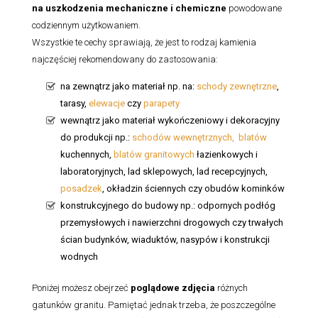
na uszkodzenia mechaniczne i chemiczne
powodowane
codziennym użytkowaniem.
Wszystkie te cechy sprawiają, że jest to rodzaj kamienia
najczęściej rekomendowany do zastosowania:
na zewnątrz jako materiał np. na:
schody zewnętrzne
,
tarasy,
elewacje
czy
parapety
wewnątrz jako materiał wykończeniowy i dekoracyjny
do produkcji np.:
schodów wewnętrznych,
blatów
kuchennych,
blatów granitowych
łazienkowych i
laboratoryjnych, lad sklepowych, lad recepcyjnych,
posadzek
, okładzin ściennych czy obudów kominków
konstrukcyjnego do budowy np.: odpornych podłóg
przemysłowych i nawierzchni drogowych czy trwałych
ścian budynków, wiaduktów, nasypów i konstrukcji
wodnych
Poniżej możesz obejrzeć
poglądowe zdjęcia
różnych
gatunków granitu. Pamiętać jednak trzeba, że poszczególne