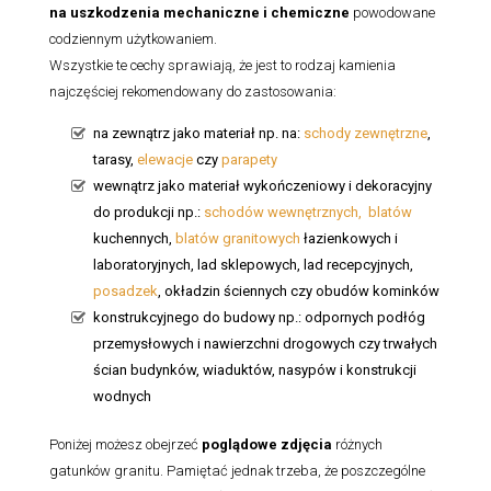
na uszkodzenia mechaniczne i chemiczne
powodowane
codziennym użytkowaniem.
Wszystkie te cechy sprawiają, że jest to rodzaj kamienia
najczęściej rekomendowany do zastosowania:
na zewnątrz jako materiał np. na:
schody zewnętrzne
,
tarasy,
elewacje
czy
parapety
wewnątrz jako materiał wykończeniowy i dekoracyjny
do produkcji np.:
schodów wewnętrznych,
blatów
kuchennych,
blatów granitowych
łazienkowych i
laboratoryjnych, lad sklepowych, lad recepcyjnych,
posadzek
, okładzin ściennych czy obudów kominków
konstrukcyjnego do budowy np.: odpornych podłóg
przemysłowych i nawierzchni drogowych czy trwałych
ścian budynków, wiaduktów, nasypów i konstrukcji
wodnych
Poniżej możesz obejrzeć
poglądowe zdjęcia
różnych
gatunków granitu. Pamiętać jednak trzeba, że poszczególne