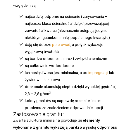
względem są:
najbardziej odporne na ścieranie i zarysowania –
najlepsza klasa ścieralności dzięki przeważającej
zawartości kwarcu (nieznacznie ustępują jedynie
niektórym gatunkom mniej popularnego kwarcytu)
dają się dobrze
polerować
, a połysk wykazuje
wyjątkową trwałość
są bardzo odporne na mróz i związki chemiczne
są całkowicie wodoodporne
ich nasiąkliwość jest minimalna, a po
impregnacji
lub
żywicowaniu zerowa
doskonale akumulują ciepło dzięki wysokiej gęstości,
3
2,3 – 2,8 g/cm
kolory granitów są naprawdę rozmaite i nie ma
problemu ze znalezieniem odpowiedniej opcji
Zastosowanie granitu :
Zwarta struktura mineralna powoduje, że
elementy
wykonane z granitu
wykazują bardzo wysoką odporność