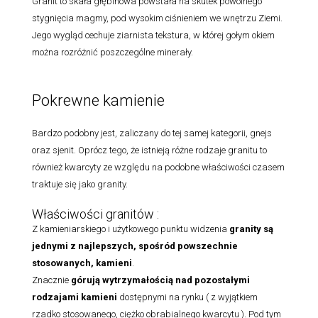
Granit to skała głębinowa powstała na skutek powolnego
stygnięcia magmy, pod wysokim ciśnieniem we wnętrzu Ziemi.
Jego wygląd cechuje ziarnista tekstura, w której gołym okiem
można rozróżnić poszczególne minerały.
Pokrewne kamienie
Bardzo podobny jest, zaliczany do tej samej kategorii, gnejs
oraz sjenit. Oprócz tego, że istnieją różne rodzaje granitu to
również kwarcyty ze względu na podobne właściwości czasem
traktuje się jako granity.
Właściwości granitów :
Z kamieniarskiego i użytkowego punktu widzenia
granity są
jednymi z najlepszych, spośród powszechnie
stosowanych, kamieni
.
Znacznie
górują wytrzymałością nad pozostałymi
rodzajami
kamieni
dostępnymi na rynku ( z wyjątkiem
rzadko stosowanego, ciężko obrabialnego kwarcytu ). Pod tym