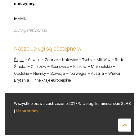
nieczynny.
E-MAIL:
biuro@slab.com.pl
Nasze usługi są dostępne w:
Śląsk
– Gliwice – Zabrze – Katowice – Tychy – Mikołów – Ruda
Ślaska – Chorzów – Sosnowiec – Kraków – Małopolskie –
Opolskie – Niemcy – Szwecja – Norwegia – Austria – Wielka
Brytania – inne kraje europejskie
Wszystkie prawa zastrzeżone 2017 © Usługi kamieniarskie SLAB
|
Mapa strony