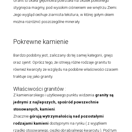
Granit to skała głębinowa powstała na skutek powolnego
stygnięcia magmy, pod wysokim ciśnieniem we wnętrzu Ziemi.
Jego wygląd cechuje ziarnista tekstura, w której gołym okiem
można rozróżnić poszczególne minerały.
Pokrewne kamienie
Bardzo podobny jest, zaliczany do tej samej kategorii, gnejs
oraz sjenit. Oprócz tego, że istnieją różne rodzaje granitu to
również kwarcyty ze względu na podobne właściwości czasem
traktuje się jako granity.
Właściwości granitów :
Z kamieniarskiego i użytkowego punktu widzenia
granity są
jednymi z najlepszych, spośród powszechnie
stosowanych, kamieni
.
Znacznie
górują wytrzymałością nad pozostałymi
rodzajami
kamieni
dostępnymi na rynku ( z wyjątkiem
rzadko stosowanego, ciężko obrabialnego kwarcytu ). Pod tym