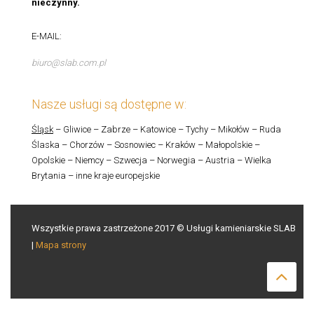
nieczynny.
E-MAIL:
biuro@slab.com.pl
Nasze usługi są dostępne w:
Śląsk
– Gliwice – Zabrze – Katowice – Tychy – Mikołów – Ruda
Ślaska – Chorzów – Sosnowiec – Kraków – Małopolskie –
Opolskie – Niemcy – Szwecja – Norwegia – Austria – Wielka
Brytania – inne kraje europejskie
Wszystkie prawa zastrzeżone 2017 © Usługi kamieniarskie SLAB
|
Mapa strony