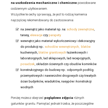
na uszkodzenia mechaniczne i chemiczne
powodowane
codziennym użytkowaniem.
Wszystkie te cechy sprawiają, że jest to rodzaj kamienia
najczęściej rekomendowany do zastosowania:
na zewnątrz jako materiał np. na:
schody zewnętrzne
,
tarasy,
elewacje
czy
parapety
wewnątrz jako materiał wykończeniowy i dekoracyjny
do produkcji np.:
schodów wewnętrznych,
blatów
kuchennych,
blatów granitowych
łazienkowych i
laboratoryjnych, lad sklepowych, lad recepcyjnych,
posadzek
, okładzin ściennych czy obudów kominków
konstrukcyjnego do budowy np.: odpornych podłóg
przemysłowych i nawierzchni drogowych czy trwałych
ścian budynków, wiaduktów, nasypów i konstrukcji
wodnych
Poniżej możesz obejrzeć
poglądowe zdjęcia
różnych
gatunków granitu. Pamiętać jednak trzeba, że poszczególne