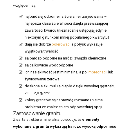
względem są:
najbardziej odporne na ścieranie i zarysowania –
najlepsza klasa ścieralności dzięki przeważającej
zawartości kwarcu (nieznacznie ustępują jedynie
niektórym gatunkom mniej popularnego kwarcytu)
dają się dobrze
polerować
, a połysk wykazuje
wyjątkową trwałość
są bardzo odporne na mróz i związki chemiczne
są całkowicie wodoodporne
ich nasiąkliwość jest minimalna, a po
impregnacji
lub
żywicowaniu zerowa
doskonale akumulują ciepło dzięki wysokiej gęstości,
3
2,3 – 2,8 g/cm
kolory granitów są naprawdę rozmaite i nie ma
problemu ze znalezieniem odpowiedniej opcji
Zastosowanie granitu :
Zwarta struktura mineralna powoduje, że
elementy
wykonane z granitu
wykazują bardzo wysoką odporność