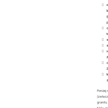
n
k
i
d
Poniżej
(zwłasz
granitu.