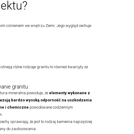
jektu?
im ciśnieniem we wnętrzu Ziemi. Jego wygląd cechuje
 istnieją różne rodzaje granitu to również kwarcyty ze
nie granitu :
tura mineralna powoduje, że
elementy
wykonane z
azują bardzo wysoką odporność na uszkodzenia
e i chemiczne
powodowane codziennym
m.
cechy sprawiają, że jest to rodzaj kamienia najczęściej
ny do zastosowania: