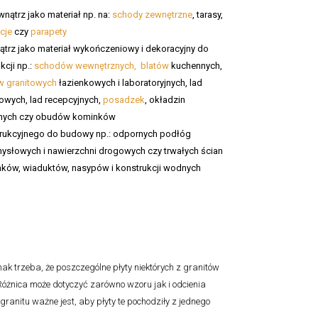
wnątrz jako materiał np. na:
schody zewnętrzne
, tarasy,
cje
czy
parapety
trz jako materiał wykończeniowy i dekoracyjny do
kcji np.:
schodów wewnętrznych,
blatów
kuchennych,
w granitowych
łazienkowych i laboratoryjnych, lad
owych, lad recepcyjnych,
posadzek
, okładzin
nych czy obudów kominków
rukcyjnego do budowy np.: odpornych podłóg
ysłowych i nawierzchni drogowych czy trwałych ścian
ków, wiaduktów, nasypów i konstrukcji wodnych
k trzeba, że poszczególne płyty niektórych z granitów
óżnica może dotyczyć zarówno wzoru jak i odcienia
granitu ważne jest, aby płyty te pochodziły z jednego