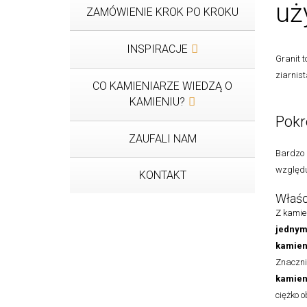
uż
ZAMÓWIENIE KROK PO KROKU
INSPIRACJE
Granit 
ziarnist
CO KAMIENIARZE WIEDZĄ O
KAMIENIU?
Pokr
ZAUFALI NAM
Bardzo p
względu
KONTAKT
Właśc
Z kamie
jednym
kamien
Znaczn
kamien
ciężko 