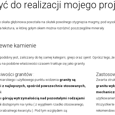
yć do realizacji mojego pro
to skała głębinowa powstała na skutek powolnego stygnięcia magmy, pod wysok
a tekstura, w której gołym okiem można rozróżnić poszczególne minerały.
ewne kamienie
odobny jest, zaliczany do tej samej kategorii, gnejs oraz sjenit. Oprócz tego, że
 na podobne właściwości czasem traktuje się jako granity.
iwości granitów :
Zastosowa
niarskiego i użytkowego punktu widzenia
granity są
Zwarta struk
i z najlepszych, spośród powszechnie stosowanych,
granitu
wyk
i
.
mechaniczn
ie
górują wytrzymałością nad pozostałymi rodzajami
użytkowanie
i
dostępnymi na rynku ( z wyjątkiem rzadko stosowanego,
Wszystkie te 
obrabialnego kwarcytu ). Pod tym względem są:
rekomendowa