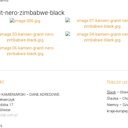
anitu.
it-nero-zimbabwe-black
kt
Nasze usł
Śląsk
– Gliwi
 KAMIENIARSKI – DANE ADRESOWE:
Ślaska – Cho
łnierczyk
ędzka 17
Niemcy – Szw
Gliwice
kraje europej
lab.com.pl
N: