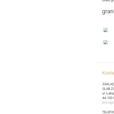
bloku gr
gran
Konta
ZAKŁAD
SLAB Żo
ul. Łab
44-100 
biuro@s
TELEFO