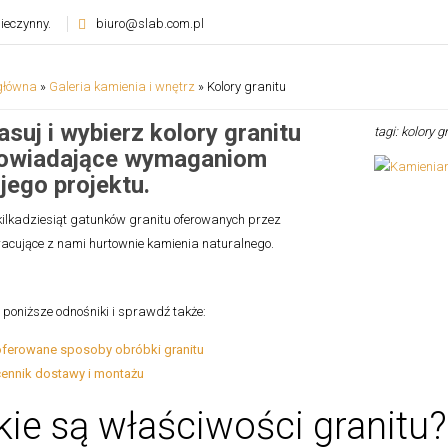
ieczynny.
biuro@slab.com.pl
główna
»
Galeria kamienia i wnętrz
»
Kolory granitu
suj i wybierz kolory granitu
tagi: kolory g
owiadające wymaganiom
jego projektu.
kilkadziesiąt gatunków granitu oferowanych przez
acujące z nami hurtownie kamienia naturalnego.
w poniższe odnośniki i sprawdź także:
oferowane sposoby obróbki granitu
cennik dostawy i montażu
kie są właściwości granit