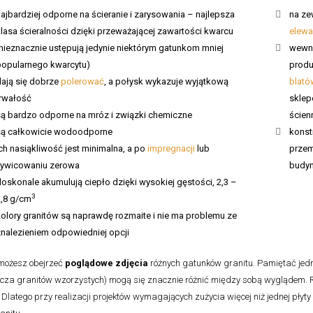
ajbardziej odporne na ścieranie i zarysowania – najlepsza
na ze
lasa ścieralności dzięki przeważającej zawartości kwarcu
elewa
(nieznacznie ustępują jedynie niektórym gatunkom mniej
wewną
popularnego kwarcytu)
produ
dają się dobrze
polerować
, a połysk wykazuje wyjątkową
blató
trwałość
sklep
są bardzo odporne na mróz i związki chemiczne
ścien
są całkowicie wodoodporne
konst
ch nasiąkliwość jest minimalna, a po
impregnacji
lub
przem
żywicowaniu zerowa
budyn
oskonale akumulują ciepło dzięki wysokiej gęstości, 2,3 –
3
2,8 g/cm
kolory granitów są naprawdę rozmaite i nie ma problemu ze
znalezieniem odpowiedniej opcji
 możesz obejrzeć
poglądowe zdjęcia
różnych gatunków granitu. Pamiętać jedna
cza granitów wzorzystych) mogą się znacznie różnić między sobą wyglądem. R
 Dlatego przy realizacji projektów wymagających zużycia więcej niż jednej płyty 