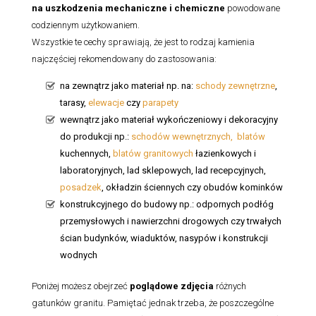
na uszkodzenia mechaniczne i chemiczne
powodowane
codziennym użytkowaniem.
Wszystkie te cechy sprawiają, że jest to rodzaj kamienia
najczęściej rekomendowany do zastosowania:
na zewnątrz jako materiał np. na:
schody zewnętrzne
,
tarasy,
elewacje
czy
parapety
wewnątrz jako materiał wykończeniowy i dekoracyjny
do produkcji np.:
schodów wewnętrznych,
blatów
kuchennych,
blatów granitowych
łazienkowych i
laboratoryjnych, lad sklepowych, lad recepcyjnych,
posadzek
, okładzin ściennych czy obudów kominków
konstrukcyjnego do budowy np.: odpornych podłóg
przemysłowych i nawierzchni drogowych czy trwałych
ścian budynków, wiaduktów, nasypów i konstrukcji
wodnych
Poniżej możesz obejrzeć
poglądowe zdjęcia
różnych
gatunków granitu. Pamiętać jednak trzeba, że poszczególne