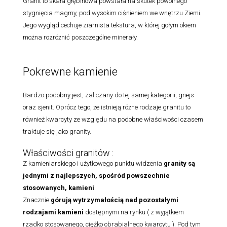
Granit to skała głębinowa powstała na skutek powolnego
stygnięcia magmy, pod wysokim ciśnieniem we wnętrzu Ziemi.
Jego wygląd cechuje ziarnista tekstura, w której gołym okiem
można rozróżnić poszczególne minerały.
Pokrewne kamienie
Bardzo podobny jest, zaliczany do tej samej kategorii, gnejs
oraz sjenit. Oprócz tego, że istnieją różne rodzaje granitu to
również kwarcyty ze względu na podobne właściwości czasem
traktuje się jako granity.
Właściwości granitów :
Z kamieniarskiego i użytkowego punktu widzenia
granity są
jednymi z najlepszych, spośród powszechnie
stosowanych, kamieni
.
Znacznie
górują wytrzymałością nad pozostałymi
rodzajami
kamieni
dostępnymi na rynku ( z wyjątkiem
rzadko stosowanego, ciężko obrabialnego kwarcytu ). Pod tym