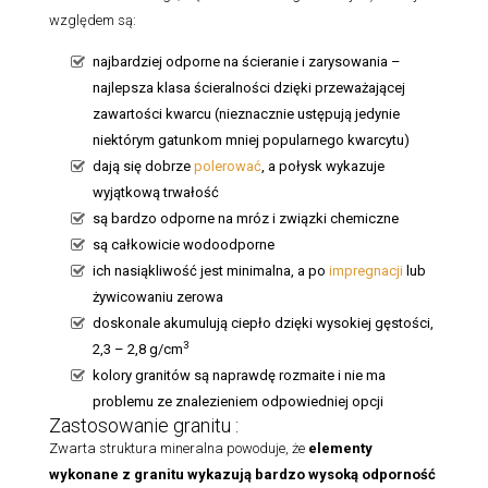
względem są:
najbardziej odporne na ścieranie i zarysowania –
najlepsza klasa ścieralności dzięki przeważającej
zawartości kwarcu (nieznacznie ustępują jedynie
niektórym gatunkom mniej popularnego kwarcytu)
dają się dobrze
polerować
, a połysk wykazuje
wyjątkową trwałość
są bardzo odporne na mróz i związki chemiczne
są całkowicie wodoodporne
ich nasiąkliwość jest minimalna, a po
impregnacji
lub
żywicowaniu zerowa
doskonale akumulują ciepło dzięki wysokiej gęstości,
3
2,3 – 2,8 g/cm
kolory granitów są naprawdę rozmaite i nie ma
problemu ze znalezieniem odpowiedniej opcji
Zastosowanie granitu :
Zwarta struktura mineralna powoduje, że
elementy
wykonane z granitu
wykazują bardzo wysoką odporność