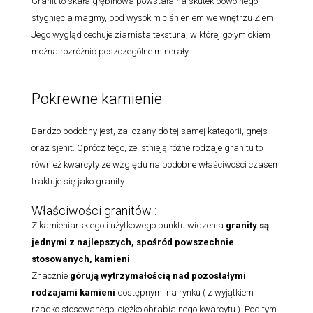
Granit to skała głębinowa powstała na skutek powolnego
stygnięcia magmy, pod wysokim ciśnieniem we wnętrzu Ziemi.
Jego wygląd cechuje ziarnista tekstura, w której gołym okiem
można rozróżnić poszczególne minerały.
Pokrewne kamienie
Bardzo podobny jest, zaliczany do tej samej kategorii, gnejs
oraz sjenit. Oprócz tego, że istnieją różne rodzaje granitu to
również kwarcyty ze względu na podobne właściwości czasem
traktuje się jako granity.
Właściwości granitów :
Z kamieniarskiego i użytkowego punktu widzenia
granity są
jednymi z najlepszych, spośród powszechnie
stosowanych, kamieni
.
Znacznie
górują wytrzymałością nad pozostałymi
rodzajami
kamieni
dostępnymi na rynku ( z wyjątkiem
rzadko stosowanego, ciężko obrabialnego kwarcytu ). Pod tym