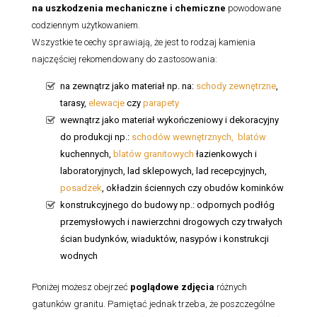
na uszkodzenia mechaniczne i chemiczne
powodowane
codziennym użytkowaniem.
Wszystkie te cechy sprawiają, że jest to rodzaj kamienia
najczęściej rekomendowany do zastosowania:
na zewnątrz jako materiał np. na:
schody zewnętrzne
,
tarasy,
elewacje
czy
parapety
wewnątrz jako materiał wykończeniowy i dekoracyjny
do produkcji np.:
schodów wewnętrznych,
blatów
kuchennych,
blatów granitowych
łazienkowych i
laboratoryjnych, lad sklepowych, lad recepcyjnych,
posadzek
, okładzin ściennych czy obudów kominków
konstrukcyjnego do budowy np.: odpornych podłóg
przemysłowych i nawierzchni drogowych czy trwałych
ścian budynków, wiaduktów, nasypów i konstrukcji
wodnych
Poniżej możesz obejrzeć
poglądowe zdjęcia
różnych
gatunków granitu. Pamiętać jednak trzeba, że poszczególne