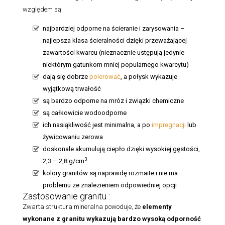
względem są:
najbardziej odporne na ścieranie i zarysowania –
najlepsza klasa ścieralności dzięki przeważającej
zawartości kwarcu (nieznacznie ustępują jedynie
niektórym gatunkom mniej popularnego kwarcytu)
dają się dobrze
polerować
, a połysk wykazuje
wyjątkową trwałość
są bardzo odporne na mróz i związki chemiczne
są całkowicie wodoodporne
ich nasiąkliwość jest minimalna, a po
impregnacji
lub
żywicowaniu zerowa
doskonale akumulują ciepło dzięki wysokiej gęstości,
3
2,3 – 2,8 g/cm
kolory granitów są naprawdę rozmaite i nie ma
problemu ze znalezieniem odpowiedniej opcji
Zastosowanie granitu :
Zwarta struktura mineralna powoduje, że
elementy
wykonane z granitu
wykazują bardzo wysoką odporność