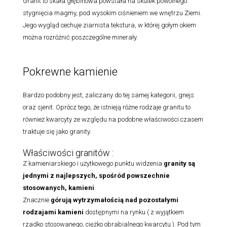
Granit to skała głębinowa powstała na skutek powolnego
stygnięcia magmy, pod wysokim ciśnieniem we wnętrzu Ziemi.
Jego wygląd cechuje ziarnista tekstura, w której gołym okiem
można rozróżnić poszczególne minerały.
Pokrewne kamienie
Bardzo podobny jest, zaliczany do tej samej kategorii, gnejs
oraz sjenit. Oprócz tego, że istnieją różne rodzaje granitu to
również kwarcyty ze względu na podobne właściwości czasem
traktuje się jako granity.
Właściwości granitów :
Z kamieniarskiego i użytkowego punktu widzenia
granity są
jednymi z najlepszych, spośród powszechnie
stosowanych, kamieni
.
Znacznie
górują wytrzymałością nad pozostałymi
rodzajami
kamieni
dostępnymi na rynku ( z wyjątkiem
rzadko stosowanego, ciężko obrabialnego kwarcytu ). Pod tym