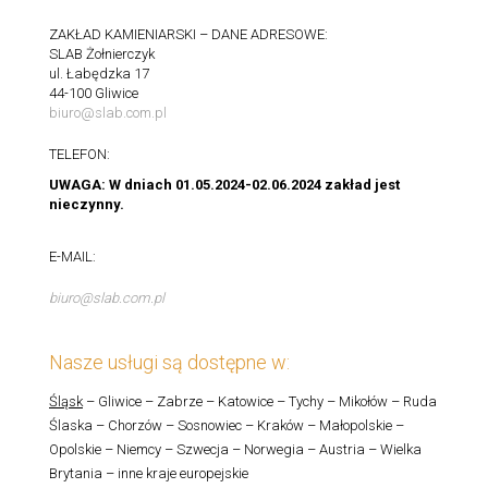
ZAKŁAD KAMIENIARSKI – DANE ADRESOWE:
SLAB Żołnierczyk
ul. Łabędzka 17
44-100 Gliwice
biuro@slab.com.pl
TELEFON:
UWAGA: W dniach 01.05.2024-02.06.2024 zakład jest
nieczynny.
E-MAIL:
biuro@slab.com.pl
Nasze usługi są dostępne w:
Śląsk
– Gliwice – Zabrze – Katowice – Tychy – Mikołów – Ruda
Ślaska – Chorzów – Sosnowiec – Kraków – Małopolskie –
Opolskie – Niemcy – Szwecja – Norwegia – Austria – Wielka
Brytania – inne kraje europejskie