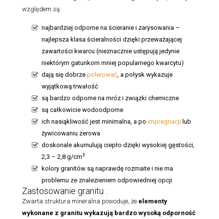
względem są:
najbardziej odporne na ścieranie i zarysowania –
najlepsza klasa ścieralności dzięki przeważającej
zawartości kwarcu (nieznacznie ustępują jedynie
niektórym gatunkom mniej popularnego kwarcytu)
dają się dobrze
polerować
, a połysk wykazuje
wyjątkową trwałość
są bardzo odporne na mróz i związki chemiczne
są całkowicie wodoodporne
ich nasiąkliwość jest minimalna, a po
impregnacji
lub
żywicowaniu zerowa
doskonale akumulują ciepło dzięki wysokiej gęstości,
3
2,3 – 2,8 g/cm
kolory granitów są naprawdę rozmaite i nie ma
problemu ze znalezieniem odpowiedniej opcji
Zastosowanie granitu :
Zwarta struktura mineralna powoduje, że
elementy
wykonane z granitu
wykazują bardzo wysoką odporność