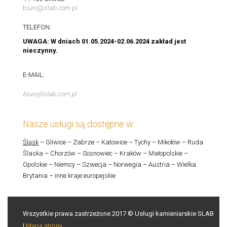
biuro@slab.com.pl
TELEFON:
UWAGA: W dniach 01.05.2024-02.06.2024 zakład jest
nieczynny.
E-MAIL:
biuro@slab.com.pl
Nasze usługi są dostępne w:
Śląsk
– Gliwice – Zabrze – Katowice – Tychy – Mikołów – Ruda
Ślaska – Chorzów – Sosnowiec – Kraków – Małopolskie –
Opolskie – Niemcy – Szwecja – Norwegia – Austria – Wielka
Brytania – inne kraje europejskie
Wszystkie prawa zastrzeżone 2017 © Usługi kamieniarskie SLAB
|
Mapa strony