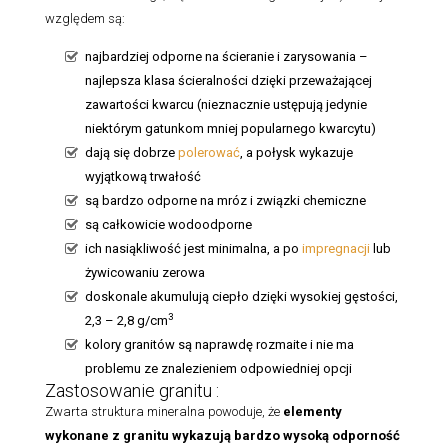
względem są:
najbardziej odporne na ścieranie i zarysowania –
najlepsza klasa ścieralności dzięki przeważającej
zawartości kwarcu (nieznacznie ustępują jedynie
niektórym gatunkom mniej popularnego kwarcytu)
dają się dobrze
polerować
, a połysk wykazuje
wyjątkową trwałość
są bardzo odporne na mróz i związki chemiczne
są całkowicie wodoodporne
ich nasiąkliwość jest minimalna, a po
impregnacji
lub
żywicowaniu zerowa
doskonale akumulują ciepło dzięki wysokiej gęstości,
3
2,3 – 2,8 g/cm
kolory granitów są naprawdę rozmaite i nie ma
problemu ze znalezieniem odpowiedniej opcji
Zastosowanie granitu :
Zwarta struktura mineralna powoduje, że
elementy
wykonane z granitu
wykazują bardzo wysoką odporność