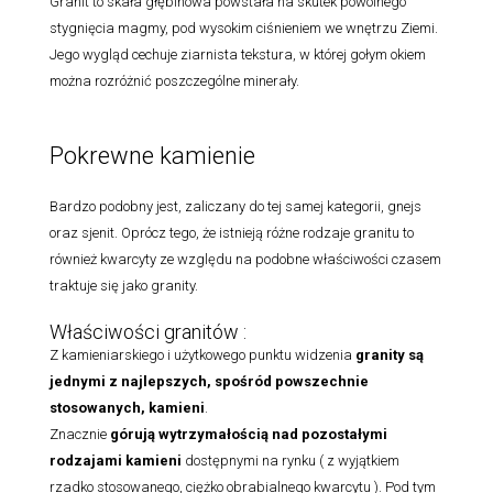
Granit to skała głębinowa powstała na skutek powolnego
stygnięcia magmy, pod wysokim ciśnieniem we wnętrzu Ziemi.
Jego wygląd cechuje ziarnista tekstura, w której gołym okiem
można rozróżnić poszczególne minerały.
Pokrewne kamienie
Bardzo podobny jest, zaliczany do tej samej kategorii, gnejs
oraz sjenit. Oprócz tego, że istnieją różne rodzaje granitu to
również kwarcyty ze względu na podobne właściwości czasem
traktuje się jako granity.
Właściwości granitów :
Z kamieniarskiego i użytkowego punktu widzenia
granity są
jednymi z najlepszych, spośród powszechnie
stosowanych, kamieni
.
Znacznie
górują wytrzymałością nad pozostałymi
rodzajami
kamieni
dostępnymi na rynku ( z wyjątkiem
rzadko stosowanego, ciężko obrabialnego kwarcytu ). Pod tym