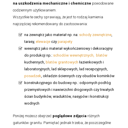
na uszkodzenia mechaniczne i chemiczne
powodowane
codziennym użytkowaniem.
Wszystkie te cechy sprawiają, że jest to rodzaj kamienia
najczęściej rekomendowany do zastosowania:
na zewnątrz jako materiał np. na:
schody zewnętrzne
,
tarasy,
elewacje
czy
parapety
wewnątrz jako materiał wykończeniowy i dekoracyjny
do produkcji np.:
schodów wewnętrznych,
blatów
kuchennych,
blatów granitowych
łazienkowych i
laboratoryjnych, lad sklepowych, lad recepcyjnych,
posadzek
, okładzin ściennych czy obudów kominków
konstrukcyjnego do budowy np.: odpornych podłóg
przemysłowych i nawierzchni drogowych czy trwałych
ścian budynków, wiaduktów, nasypów i konstrukcji
wodnych
Poniżej możesz obejrzeć
poglądowe zdjęcia
różnych
gatunków granitu. Pamiętać jednak trzeba, że poszczególne