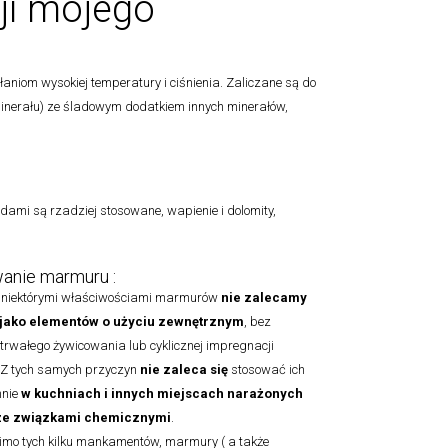
ji mojego
niom wysokiej temperatury i ciśnienia. Zaliczane są do
minerału) ze śladowym dodatkiem innych minerałów,
ami są rzadziej stosowane, wapienie i dolomity,
anie marmuru :
 niektórymi właściwościami marmurów
nie zalecamy
 jako elementów o użyciu zewnętrznym
, bez
trwałego żywicowania lub cyklicznej impregnacji
 Z tych samych przyczyn
nie zaleca się
stosować ich
hnie
w kuchniach i innych miejscach narażonych
 ze związkami chemicznymi
.
mo tych kilku mankamentów, marmury ( a także