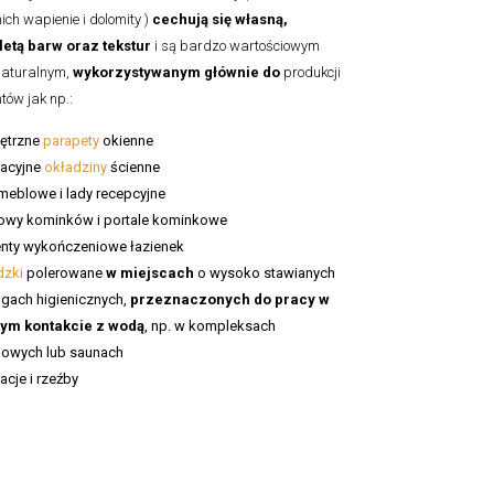
ich wapienie i dolomity )
cechują się własną,
letą barw oraz tekstur
i są bardzo wartościowym
naturalnym,
wykorzystywanym głównie do
produkcji
tów jak np.:
ętrzne
parapety
okienne
acyjne
okładziny
ścienne
meblowe i lady recepcyjne
wy kominków i portale kominkowe
nty wykończeniowe łazienek
dzki
polerowane
w miejscach
o wysoko stawianych
ach higienicznych,
przeznaczonych do pracy w
tym kontakcie z wodą
, np. w kompleksach
lowych lub saunach
acje i rzeźby