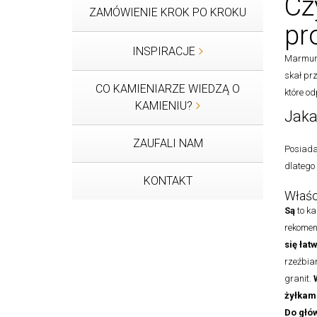
Cz
ZAMÓWIENIE KROK PO KROKU
pr
INSPIRACJE
Marmury
skał pr
CO KAMIENIARZE WIEDZĄ O
które o
KAMIENIU?
Jaka
ZAUFALI NAM
Posiada
dlatego
KONTAKT
Właśc
Są
to k
rekomen
się łat
rzeźbiar
granit.
żyłkami
Do głó