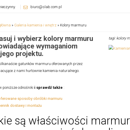
ieczynny.
biuro@slab.com.pl
główna
»
Galeria kamienia i wnętrz
»
Kolory marmuru
suj i wybierz kolory marmuru
tagi: kolory
owiadające wymaganiom
jego projektu.
kilkanaście gatunków marmuru oferowanych przez
acujące z nami hurtownie kamienia naturalnego.
 poniższe odnośniki
i sprawdź także
:
oferowane sposoby obróbki marmuru
cennik dostawy i montażu
kie są właściwości marmu