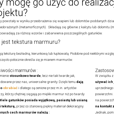
y mogę go użyć do realizac
ojektu?
 powstały w wyniku przeobrażenia się wapieni lub dolomitów poddanych działa
zeobrażonych (metamorficznych). Składają się głównie z kalcytu lub dolomitu (
dpowiadają za różnicę wzorów i zabarwienia poszczególnych gatunków.
 jest tekstura marmuru?
ją teksturę bezładną, kierunkową lub łupkowatą. Podobne pod niektórymi względ
 często potocznie określa się je mianem marmurów.
iwości marmurów :
Zastosow
amienie
stosunkowo twarde
, lecz nie tak twarde jak,
W związku z
dowane przez nas, uniwersalne granity. Dzięki temu
dają
używać ich
wo
obrabiać
i dlatego są cenione przez m.in. artystów
uprzedniego 
zy, którzy chętniej sięgają po miękki marmur niż po twardy
powierzchni.
Wiele gatunków posiada wyjątkową, pasiastą lub usianą
na powierzc
 teksturę,
przez co stanowią piękny materiał dekoracyjny.
na kontakt
wnych cech marmurów należą :
Jednak, pomi