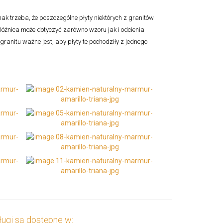
k trzeba, że poszczególne płyty niektórych z granitów
óżnica może dotyczyć zarówno wzoru jak i odcienia
granitu ważne jest, aby płyty te pochodziły z jednego
ugi są dostępne w: