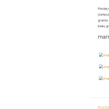
Poniżej
(zwłasz
granitu.
bloku gr
marm
Konta