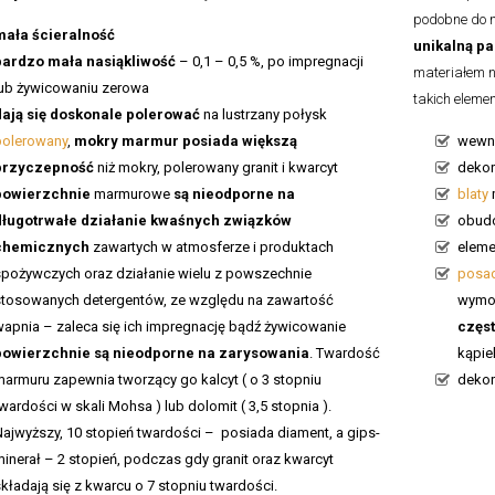
podobne do n
mała ścieralność
unikalną pa
bardzo mała nasiąkliwość
– 0,1 – 0,5 %, po impregnacji
materiałem 
lub żywicowaniu zerowa
takich elemen
dają się doskonale polerować
na lustrzany połysk
polerowany
,
mokry marmur posiada większą
wewn
przyczepność
niż mokry, polerowany granit i kwarcyt
dekor
powierzchnie
marmurowe
są nieodporne na
blaty
długotrwałe działanie kwaśnych związków
obudo
chemicznych
zawartych w atmosferze i produktach
eleme
spożywczych oraz działanie wielu z powszechnie
posa
stosowanych detergentów, ze względu na zawartość
wymog
wapnia – zaleca się ich impregnację bądź żywicowanie
częs
powierzchnie są nieodporne na zarysowania
. Twardość
kąpie
marmuru zapewnia tworzący go kalcyt ( o 3 stopniu
dekor
wardości w skali Mohsa ) lub dolomit ( 3,5 stopnia ).
Najwyższy, 10 stopień twardości – posiada diament, a gips-
inerał – 2 stopień, podczas gdy granit oraz kwarcyt
kładają się z kwarcu o 7 stopniu twardości.