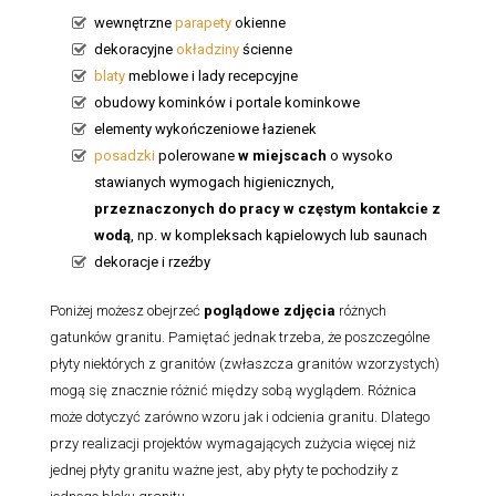
wewnętrzne
parapety
okienne
dekoracyjne
okładziny
ścienne
blaty
meblowe i lady recepcyjne
obudowy kominków i portale kominkowe
elementy wykończeniowe łazienek
posadzki
polerowane
w miejscach
o wysoko
stawianych wymogach higienicznych,
przeznaczonych do pracy w częstym kontakcie z
wodą
, np. w kompleksach kąpielowych lub saunach
dekoracje i rzeźby
Poniżej możesz obejrzeć
poglądowe zdjęcia
różnych
gatunków granitu. Pamiętać jednak trzeba, że poszczególne
płyty niektórych z granitów (zwłaszcza granitów wzorzystych)
mogą się znacznie różnić między sobą wyglądem. Różnica
może dotyczyć zarówno wzoru jak i odcienia granitu. Dlatego
przy realizacji projektów wymagających zużycia więcej niż
jednej płyty granitu ważne jest, aby płyty te pochodziły z