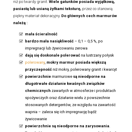
niż po twardy granit.
Wiele gatunków posiada wyjątkową,
pasiastą lub usianą żyłkami teksturę,
przez co stanowią
piękny materiał dekoracyjny.
Do głównych cech marmurów
należą :
mała ścieralność
bardzo mała nasiąkliwość
– 0,1 – 0,5 %, po
impregnacji lub żywicowaniu zerowa
dają się doskonale polerować
na lustrzany połysk
polerowany
,
mokry marmur posiada większą
przyczepność
niż mokry, polerowany granit i kwarcyt
powierzchnie
marmurowe
są nieodporne na
długotrwałe działanie kwaśnych związków
chemicznych
zawartych w atmosferze i produktach
spożywczych oraz działanie wielu z powszechnie
stosowanych detergentów, ze względu na zawartość
wapnia – zaleca się ich impregnację bądź
żywicowanie
powierzchnie są nieodporne na zarysowania
.