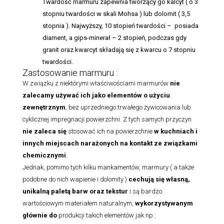
Twardość marmuru zapewnia tworzący go kalcyt ( o 3
stopniu twardości w skali Mohsa ) lub dolomit ( 3,5
stopnia ). Najwyższy, 10 stopień twardości – posiada
diament, a gips-minerał – 2 stopień, podczas gdy
granit oraz kwarcyt składają się z kwarcu o 7 stopniu
twardości.
Zastosowanie marmuru :
W związku z niektórymi właściwościami marmurów
nie
zalecamy używać ich jako elementów o użyciu
zewnętrznym
, bez uprzedniego trwałego żywicowania lub
cyklicznej impregnacji powierzchni. Z tych samych przyczyn
nie zaleca się
stosować ich na powierzchnie
w kuchniach i
innych miejscach narażonych na kontakt ze związkami
chemicznymi
.
Jednak, pomimo tych kilku mankamentów, marmury ( a także
podobne do nich wapienie i dolomity )
cechują się własną,
unikalną paletą barw oraz tekstur
i są bardzo
wartościowym materiałem naturalnym,
wykorzystywanym
głównie do
produkcji takich elementów jak np.: