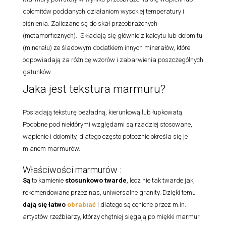
dolomitów poddanych działaniom wysokiej temperatury i
ciśnienia. Zaliczane są do skał przeobrażonych
(metamorficznych). Składają się głównie z kalcytu lub dolomitu
(minerału) ze śladowym dodatkiem innych minerałów, które
odpowiadają za różnicę wzorów i zabarwienia poszczególnych
gatunków.
Jaka jest tekstura marmuru?
Posiadają teksturę bezładną, kierunkową lub łupkowatą.
Podobne pod niektórymi względami są rzadziej stosowane,
wapienie i dolomity, dlatego często potocznie określa się je
mianem marmurów.
Właściwości marmurów :
Są
to kamienie
stosunkowo twarde
, lecz nie tak twarde jak,
rekomendowane przez nas, uniwersalne granity. Dzięki temu
dają się łatwo
obrabiać
i dlatego są cenione przez m.in.
artystów rzeźbiarzy, którzy chętniej sięgają po miękki marmur