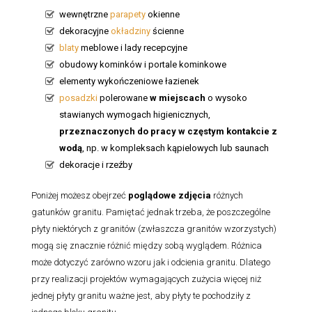
wewnętrzne
parapety
okienne
dekoracyjne
okładziny
ścienne
blaty
meblowe i lady recepcyjne
obudowy kominków i portale kominkowe
elementy wykończeniowe łazienek
posadzki
polerowane
w miejscach
o wysoko
stawianych wymogach higienicznych,
przeznaczonych do pracy w częstym kontakcie z
wodą
, np. w kompleksach kąpielowych lub saunach
dekoracje i rzeźby
Poniżej możesz obejrzeć
poglądowe zdjęcia
różnych
gatunków granitu. Pamiętać jednak trzeba, że poszczególne
płyty niektórych z granitów (zwłaszcza granitów wzorzystych)
mogą się znacznie różnić między sobą wyglądem. Różnica
może dotyczyć zarówno wzoru jak i odcienia granitu. Dlatego
przy realizacji projektów wymagających zużycia więcej niż
jednej płyty granitu ważne jest, aby płyty te pochodziły z