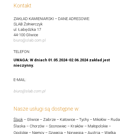
Kontakt
ZAKŁAD KAMIENIARSKI – DANE ADRESOWE:
SLAB Żołnierczyk
ul. Łabędzka 17
44-100 Gliwice
biuro@slab.com.pl
TELEFON:
UWAGA: W dniach 01.05.2024-02.06.2024 zakład jest
nieczynny.
E-MAIL:
biuro@slab.com.pl
Nasze usługi są dostępne w:
Śląsk
– Gliwice – Zabrze – Katowice – Tychy – Mikołów – Ruda
Ślaska – Chorzów – Sosnowiec – Kraków – Małopolskie –
Opolskie – Niemcy – Szwecja – Norwegia – Austria – Wielka