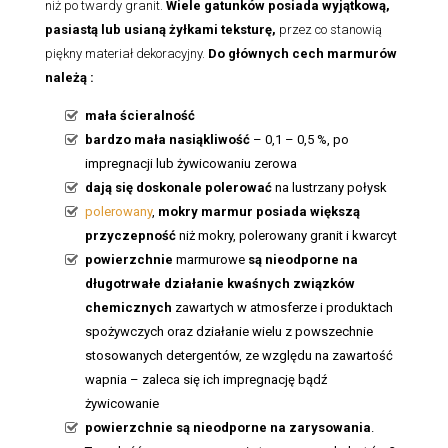
niż po twardy granit.
Wiele gatunków posiada wyjątkową,
pasiastą lub usianą żyłkami teksturę,
przez co stanowią
piękny materiał dekoracyjny.
Do głównych cech marmurów
należą :
mała ścieralność
bardzo mała nasiąkliwość
– 0,1 – 0,5 %, po
impregnacji lub żywicowaniu zerowa
dają się doskonale polerować
na lustrzany połysk
polerowany
,
mokry marmur posiada większą
przyczepność
niż mokry, polerowany granit i kwarcyt
powierzchnie
marmurowe
są nieodporne na
długotrwałe działanie kwaśnych związków
chemicznych
zawartych w atmosferze i produktach
spożywczych oraz działanie wielu z powszechnie
stosowanych detergentów, ze względu na zawartość
wapnia – zaleca się ich impregnację bądź
żywicowanie
powierzchnie są nieodporne na zarysowania
.