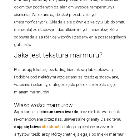
dolomitów poddanych działaniom wysokiej temperatury i
ciśnienia. Zaliczane są do skał przeobrażonych
(metamorficznych). Składają się głównie z kalcytu lub dolomitu
(minerału) ze śladowym dodatkiem innych minerałów, które
odpowiadają za różnicę wzorów i zabarwienia poszczególnych
gatunków.
Jaka jest tekstura marmuru?
Posiadają teksturę bezładną, kierunkową lub łupkowatą.
Podobne pod niektórymi względami są rzadziej stosowane,
wapienie i dolomity, dlatego często potocznie określa się je
mianem marmurów.
Właściwości marmurów :
Są
to kamienie
stosunkowo twarde
, lecz nie tak twarde jak,
rekomendowane przez nas, uniwersalne granity. Dzięki temu
dają się łatwo
obrabiać
i dlatego są cenione przez m.in.
artystów rzeźbiarzy, którzy chętniej sięgają po miękki marmur