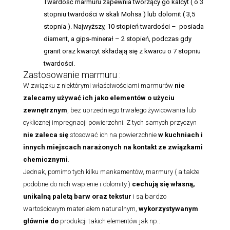
Twardość marmuru zapewnia tworzący go kalcyt ( o 3
stopniu twardości w skali Mohsa ) lub dolomit ( 3,5
stopnia ). Najwyższy, 10 stopień twardości – posiada
diament, a gips-minerał – 2 stopień, podczas gdy
granit oraz kwarcyt składają się z kwarcu o 7 stopniu
twardości.
Zastosowanie marmuru :
W związku z niektórymi właściwościami marmurów
nie
zalecamy używać ich jako elementów o użyciu
zewnętrznym
, bez uprzedniego trwałego żywicowania lub
cyklicznej impregnacji powierzchni. Z tych samych przyczyn
nie zaleca się
stosować ich na powierzchnie
w kuchniach i
innych miejscach narażonych na kontakt ze związkami
chemicznymi
.
Jednak, pomimo tych kilku mankamentów, marmury ( a także
podobne do nich wapienie i dolomity )
cechują się własną,
unikalną paletą barw oraz tekstur
i są bardzo
wartościowym materiałem naturalnym,
wykorzystywanym
głównie do
produkcji takich elementów jak np.: