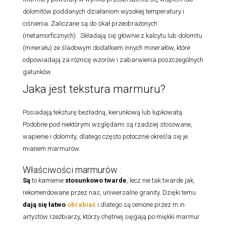
dolomitów poddanych działaniom wysokiej temperatury i
ciśnienia. Zaliczane są do skał przeobrażonych
(metamorficznych). Składają się głównie z kalcytu lub dolomitu
(minerału) ze śladowym dodatkiem innych minerałów, które
odpowiadają za różnicę wzorów i zabarwienia poszczególnych
gatunków.
Jaka jest tekstura marmuru?
Posiadają teksturę bezładną, kierunkową lub łupkowatą.
Podobne pod niektórymi względami są rzadziej stosowane,
wapienie i dolomity, dlatego często potocznie określa się je
mianem marmurów.
Właściwości marmurów :
Są
to kamienie
stosunkowo twarde
, lecz nie tak twarde jak,
rekomendowane przez nas, uniwersalne granity. Dzięki temu
dają się łatwo
obrabiać
i dlatego są cenione przez m.in.
artystów rzeźbiarzy, którzy chętniej sięgają po miękki marmur