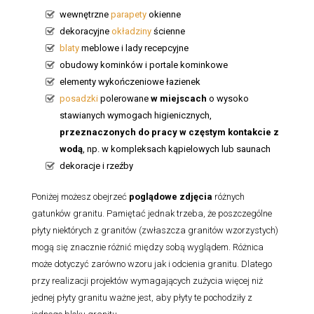
wewnętrzne
parapety
okienne
dekoracyjne
okładziny
ścienne
blaty
meblowe i lady recepcyjne
obudowy kominków i portale kominkowe
elementy wykończeniowe łazienek
posadzki
polerowane
w miejscach
o wysoko
stawianych wymogach higienicznych,
przeznaczonych do pracy w częstym kontakcie z
wodą
, np. w kompleksach kąpielowych lub saunach
dekoracje i rzeźby
Poniżej możesz obejrzeć
poglądowe zdjęcia
różnych
gatunków granitu. Pamiętać jednak trzeba, że poszczególne
płyty niektórych z granitów (zwłaszcza granitów wzorzystych)
mogą się znacznie różnić między sobą wyglądem. Różnica
może dotyczyć zarówno wzoru jak i odcienia granitu. Dlatego
przy realizacji projektów wymagających zużycia więcej niż
jednej płyty granitu ważne jest, aby płyty te pochodziły z