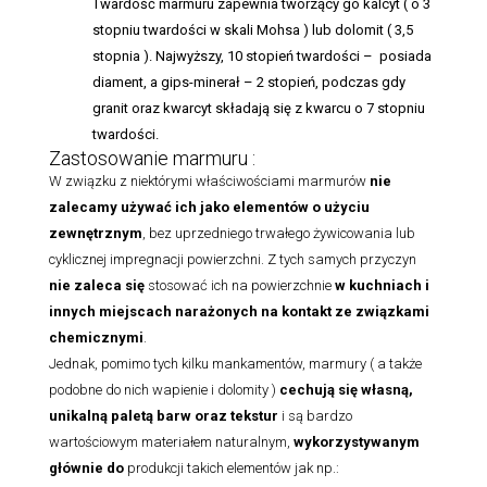
Twardość marmuru zapewnia tworzący go kalcyt ( o 3
stopniu twardości w skali Mohsa ) lub dolomit ( 3,5
stopnia ). Najwyższy, 10 stopień twardości – posiada
diament, a gips-minerał – 2 stopień, podczas gdy
granit oraz kwarcyt składają się z kwarcu o 7 stopniu
twardości.
Zastosowanie marmuru :
W związku z niektórymi właściwościami marmurów
nie
zalecamy używać ich jako elementów o użyciu
zewnętrznym
, bez uprzedniego trwałego żywicowania lub
cyklicznej impregnacji powierzchni. Z tych samych przyczyn
nie zaleca się
stosować ich na powierzchnie
w kuchniach i
innych miejscach narażonych na kontakt ze związkami
chemicznymi
.
Jednak, pomimo tych kilku mankamentów, marmury ( a także
podobne do nich wapienie i dolomity )
cechują się własną,
unikalną paletą barw oraz tekstur
i są bardzo
wartościowym materiałem naturalnym,
wykorzystywanym
głównie do
produkcji takich elementów jak np.: