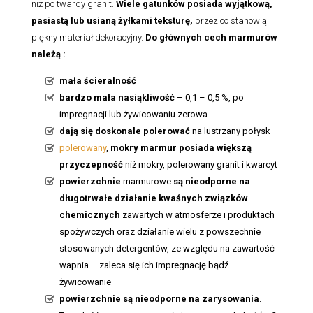
niż po twardy granit.
Wiele gatunków posiada wyjątkową,
pasiastą lub usianą żyłkami teksturę,
przez co stanowią
piękny materiał dekoracyjny.
Do głównych cech marmurów
należą :
mała ścieralność
bardzo mała nasiąkliwość
– 0,1 – 0,5 %, po
impregnacji lub żywicowaniu zerowa
dają się doskonale polerować
na lustrzany połysk
polerowany
,
mokry marmur posiada większą
przyczepność
niż mokry, polerowany granit i kwarcyt
powierzchnie
marmurowe
są nieodporne na
długotrwałe działanie kwaśnych związków
chemicznych
zawartych w atmosferze i produktach
spożywczych oraz działanie wielu z powszechnie
stosowanych detergentów, ze względu na zawartość
wapnia – zaleca się ich impregnację bądź
żywicowanie
powierzchnie są nieodporne na zarysowania
.