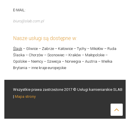
E-MAIL:
biuro@slab.com.pl
Nasze usługi są dostępne w:
Śląsk
– Gliwice – Zabrze – Katowice – Tychy – Mikołów – Ruda
Ślaska – Chorzów – Sosnowiec – Kraków – Małopolskie –
Opolskie – Niemcy – Szwecja – Norwegia – Austria – Wielka
Brytania – inne kraje europejskie
Wszystkie prawa zastrzeżone 2017 © Usługi kamieniarskie SLAB
|
Mapa strony