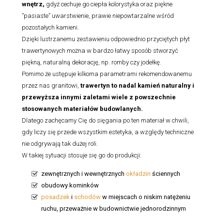
wnętrz,
gdyż cechuje go ciepła kolorystyka oraz piękne
”pasiaste” uwarstwienie, prawie niepowtarzalne wśród
pozostałych kamieni.
Dzięki lustrzanemu zestawieniu odpowiednio przyciętych płyt
trawertynowych można w bardzo łatwy sposób stworzyć
piękną, naturalną dekorację, np. romby czy jodełkę.
Pomimo że ustępuje kilkoma parametrami rekomendowanemu
przez nas granitowi,
trawertyn to nadal kamień naturalny i
przewyższa innymi zaletami wiele z powszechnie
stosowanych materiałów budowlanych.
Dlatego zachęcamy Cię do sięgania po ten materiał w chwili,
gdy liczy się przede wszystkim estetyka, a względy techniczne
nie odgrywają tak dużej roli.
W takiej sytuacji stosuje się go do produkcji:
zewnętrznych i wewnętrznych
okładzin
ściennych
obudowy kominków
posadzek
i
schodów
w miejscach o niskim natężeniu
ruchu, przeważnie w budownictwie jednorodzinnym