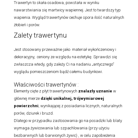
Trawertyn to skała osadowa, powstała w wyniku
nawarstwiania się martwicy wapiennej. Jest to twardszy typ
wapienia. Wygląd trawertynów cechuje spora ilość naturalnych
żłobień i porów.
Zalety trawertynu
Jest stosowany przeważnie jako materiał wykończeniowy i
dekoracyjny, ceniony ze względu na estetykę. Sprawdzi się
zwłaszcza wtedy, gdy zależy Ci na nadaniu „antycznego”
wyglądu pomieszczeniom bądź całemu budynkowi.
Właściwości trawertynów :
Elementy cięte z płyt trawertynowych
znalazły uznanie
w
głównej mierze
dzięki unikalnej, trójwymiarowej
powierzchni
, wynikającej z posiadania licznych, naturalnych
porów, dziurek i bruzd.
Dlatego w przypadku zastosowania go na posadzki lub blaty
wymaga żywicowania lub szpachlowania (przy użyciu
bezbarwnych lub barwionych żywic) , w celu zapobieżenia