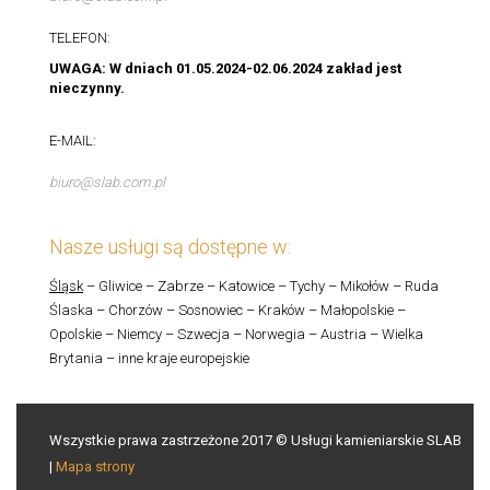
TELEFON:
UWAGA: W dniach 01.05.2024-02.06.2024 zakład jest
nieczynny.
E-MAIL:
biuro@slab.com.pl
Nasze usługi są dostępne w:
Śląsk
– Gliwice – Zabrze – Katowice – Tychy – Mikołów – Ruda
Ślaska – Chorzów – Sosnowiec – Kraków – Małopolskie –
Opolskie – Niemcy – Szwecja – Norwegia – Austria – Wielka
Brytania – inne kraje europejskie
Wszystkie prawa zastrzeżone 2017 © Usługi kamieniarskie SLAB
|
Mapa strony