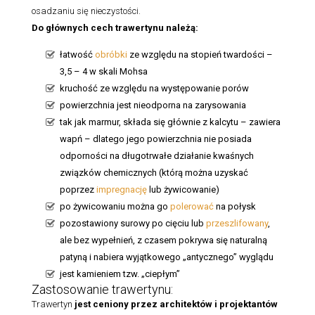
osadzaniu się nieczystości.
Do głównych cech
trawertynu należą:
łatwość
obróbki
ze względu na stopień twardości –
3,5 – 4 w skali Mohsa
kruchość ze względu na występowanie porów
powierzchnia jest nieodporna na zarysowania
tak jak marmur, składa się głównie z kalcytu – zawiera
wapń – dlatego jego powierzchnia nie posiada
odporności na długotrwałe działanie kwaśnych
związków chemicznych (którą można uzyskać
poprzez
impregnację
lub żywicowanie)
po żywicowaniu można go
polerować
na połysk
pozostawiony surowy po cięciu lub
przeszlifowany
,
ale bez wypełnień, z czasem pokrywa się naturalną
patyną i nabiera wyjątkowego „antycznego” wyglądu
jest kamieniem tzw. „ciepłym”
Zastosowanie trawertynu:
Trawertyn
jest ceniony przez architektów i projektantów