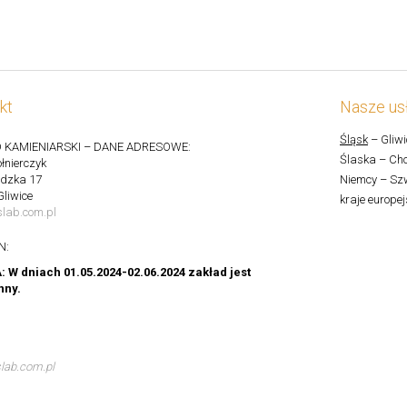
kt
Nasze usł
Śląsk
– Gliwi
 KAMIENIARSKI – DANE ADRESOWE:
Ślaska – Cho
łnierczyk
ędzka 17
Niemcy – Szw
Gliwice
kraje europej
lab.com.pl
N:
W dniach 01.05.2024-02.06.2024 zakład jest
nny.
lab.com.pl