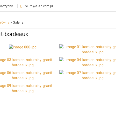
ieczynny.
biuro@slab.com.pl
główna
»
Galeria
it-bordeaux