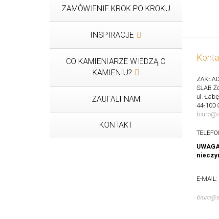
ZAMÓWIENIE KROK PO KROKU
INSPIRACJE
Konta
CO KAMIENIARZE WIEDZĄ O
KAMIENIU?
ZAKŁAD
SLAB Żo
ul. Łab
ZAUFALI NAM
44-100 
biuro@s
KONTAKT
TELEFO
UWAGA: 
nieczy
E-MAIL:
biuro@s