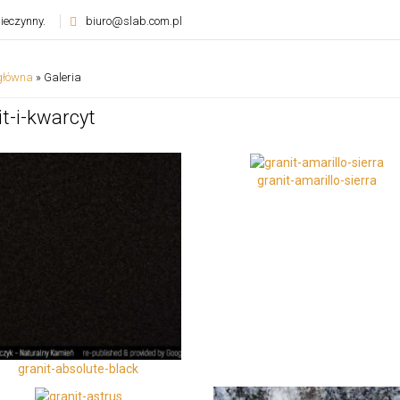
ieczynny.
biuro@slab.com.pl
główna
»
Galeria
it-i-kwarcyt
granit-amarillo-sierra
granit-absolute-black