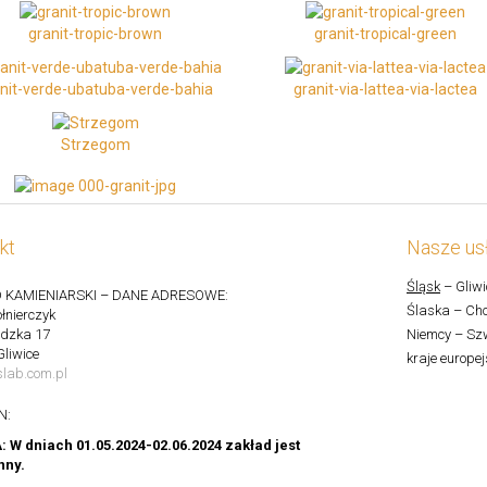
granit-tropic-brown
granit-tropical-green
nit-verde-ubatuba-verde-bahia
granit-via-lattea-via-lactea
Strzegom
kt
Nasze usł
Śląsk
– Gliwi
 KAMIENIARSKI – DANE ADRESOWE:
Ślaska – Cho
łnierczyk
ędzka 17
Niemcy – Szw
Gliwice
kraje europej
lab.com.pl
N:
W dniach 01.05.2024-02.06.2024 zakład jest
nny.