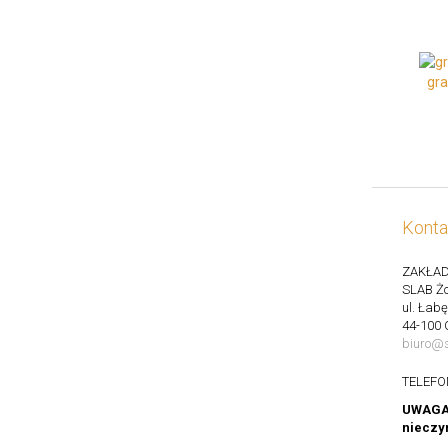
gra
Konta
ZAKŁAD
SLAB Żo
ul. Łab
44-100 
biuro@s
TELEFO
UWAGA: 
nieczy