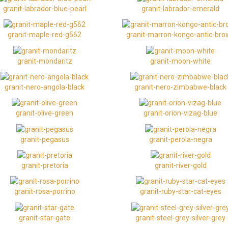
granit-labrador-blue-pearl
granit-labrador-emerald
granit-maple-red-g562
granit-marron-kongo-antic-br
granit-mondaritz
granit-moon-white
granit-nero-angola-black
granit-nero-zimbabwe-black
granit-olive-green
granit-orion-vizag-blue
granit-pegasus
granit-perola-negra
granit-pretoria
granit-river-gold
granit-rosa-porrino
granit-ruby-star-cat-eyes
granit-star-gate
granit-steel-grey-silver-grey