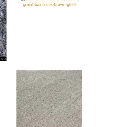
granit-bainbrook-brown-g664