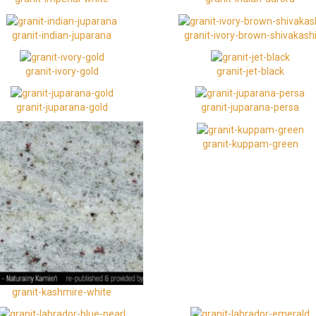
granit-indian-juparana
granit-ivory-brown-shivakash
granit-ivory-gold
granit-jet-black
granit-juparana-gold
granit-juparana-persa
granit-kuppam-green
granit-kashmire-white