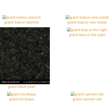
granit-bianco-dolomiti
granit-bianco-new-cristal
granit-blue-in-the-night
granit-black-pearl
granit-bordeaux
granit-carmen-red