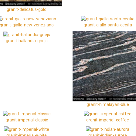
granit-delicatus-gold
granit-giallo-new-veneziano
granit-giallo-santa-cecilia
granit-hallandia-gnejs
granit-himalayan-blue
granit-imperial-classic
granit-imperial-coffee
granit-imperial-white
granit-indian-aurora