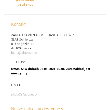
Kontakt
ZAKŁAD KAMIENIARSKI – DANE ADRESOWE:
SLAB Żołnierczyk
ul. Łabędzka 17
44-100 Gliwice
biuro@slab.com.pl
TELEFON:
UWAGA: W dniach 01.05.2024-02.06.2024 zakład jest
nieczynny.
E-MAIL:
biuro@slab.com.pl
Nasze usługi są dostępne w: