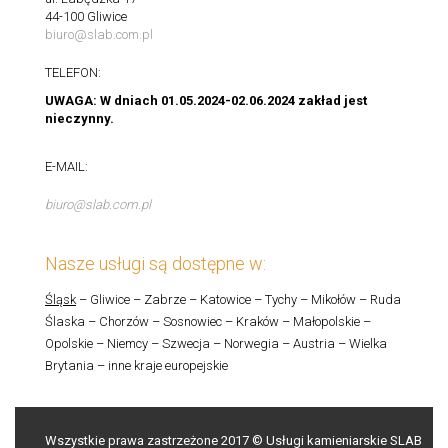
44-100 Gliwice
biuro@slab.com.pl
TELEFON:
UWAGA: W dniach 01.05.2024-02.06.2024 zakład jest
nieczynny.
E-MAIL:
biuro@slab.com.pl
Nasze usługi są dostępne w:
Śląsk
– Gliwice – Zabrze – Katowice – Tychy – Mikołów – Ruda
Ślaska – Chorzów – Sosnowiec – Kraków – Małopolskie –
Opolskie – Niemcy – Szwecja – Norwegia – Austria – Wielka
Brytania – inne kraje europejskie
Wszystkie prawa zastrzeżone 2017 © Usługi kamieniarskie SLAB