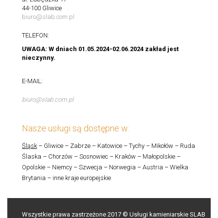
44-100 Gliwice
biuro@slab.com.pl
TELEFON:
UWAGA: W dniach 01.05.2024-02.06.2024 zakład jest
nieczynny.
E-MAIL:
biuro@slab.com.pl
Nasze usługi są dostępne w:
Śląsk
– Gliwice – Zabrze – Katowice – Tychy – Mikołów – Ruda
Ślaska – Chorzów – Sosnowiec – Kraków – Małopolskie –
Opolskie – Niemcy – Szwecja – Norwegia – Austria – Wielka
Brytania – inne kraje europejskie
Wszystkie prawa zastrzeżone 2017 © Usługi kamieniarskie SLAB