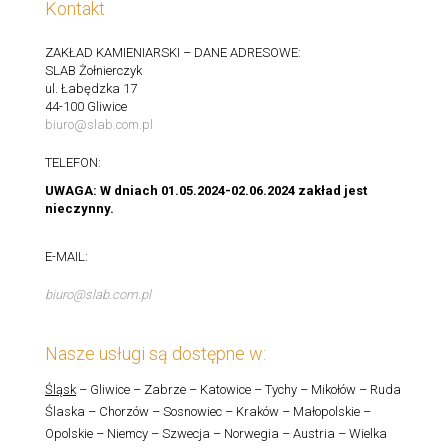
Kontakt
ZAKŁAD KAMIENIARSKI – DANE ADRESOWE:
SLAB Żołnierczyk
ul. Łabędzka 17
44-100 Gliwice
biuro@slab.com.pl
TELEFON:
UWAGA: W dniach 01.05.2024-02.06.2024 zakład jest
nieczynny.
E-MAIL:
biuro@slab.com.pl
Nasze usługi są dostępne w:
Śląsk
– Gliwice – Zabrze – Katowice – Tychy – Mikołów – Ruda
Ślaska – Chorzów – Sosnowiec – Kraków – Małopolskie –
Opolskie – Niemcy – Szwecja – Norwegia – Austria – Wielka