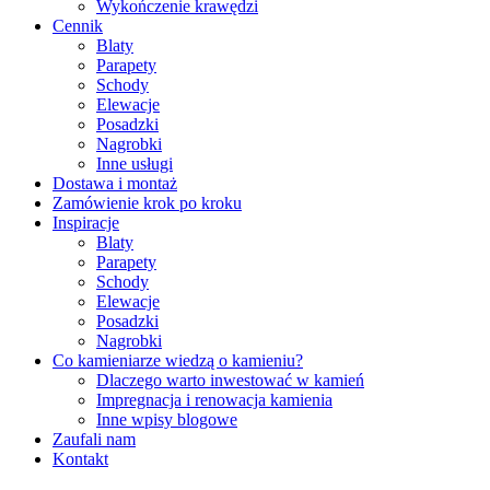
Wykończenie krawędzi
Cennik
Blaty
Parapety
Schody
Elewacje
Posadzki
Nagrobki
Inne usługi
Dostawa i montaż
Zamówienie krok po kroku
Inspiracje
Blaty
Parapety
Schody
Elewacje
Posadzki
Nagrobki
Co kamieniarze wiedzą o kamieniu?
Dlaczego warto inwestować w kamień
Impregnacja i renowacja kamienia
Inne wpisy blogowe
Zaufali nam
Kontakt