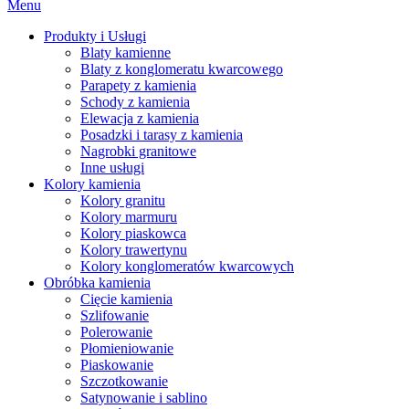
Menu
Produkty i Usługi
Blaty kamienne
Blaty z konglomeratu kwarcowego
Parapety z kamienia
Schody z kamienia
Elewacja z kamienia
Posadzki i tarasy z kamienia
Nagrobki granitowe
Inne usługi
Kolory kamienia
Kolory granitu
Kolory marmuru
Kolory piaskowca
Kolory trawertynu
Kolory konglomeratów kwarcowych
Obróbka kamienia
Cięcie kamienia
Szlifowanie
Polerowanie
Płomieniowanie
Piaskowanie
Szczotkowanie
Satynowanie i sablino