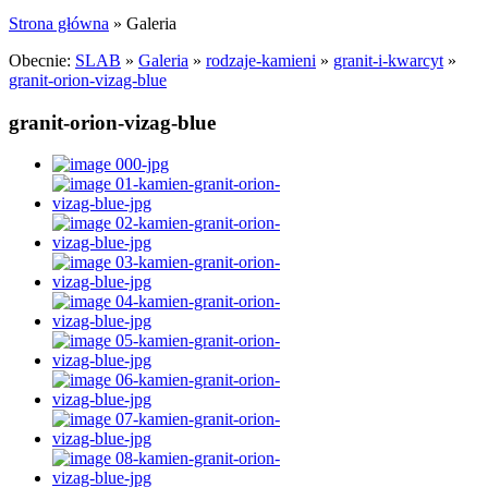
Strona główna
»
Galeria
Obecnie:
SLAB
»
Galeria
»
rodzaje-kamieni
»
granit-i-kwarcyt
»
granit-orion-vizag-blue
granit-orion-vizag-blue