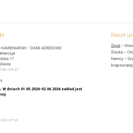
kt
Nasze usł
Śląsk
– Gliwi
 KAMIENIARSKI – DANE ADRESOWE:
Ślaska – Cho
łnierczyk
ędzka 17
Niemcy – Szw
Gliwice
kraje europej
lab.com.pl
N:
W dniach 01.05.2024-02.06.2024 zakład jest
nny.
lab.com.pl