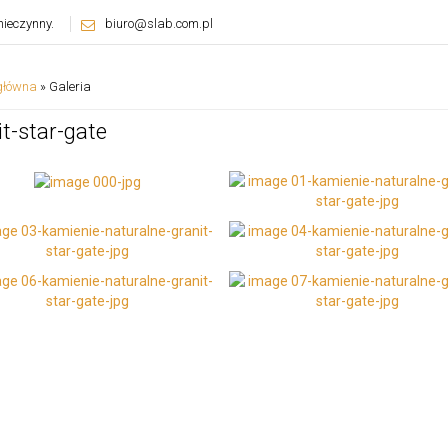
ieczynny.
biuro@slab.com.pl
główna
»
Galeria
it-star-gate