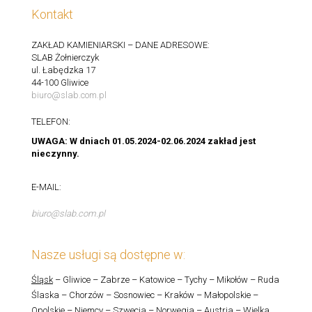
Kontakt
ZAKŁAD KAMIENIARSKI – DANE ADRESOWE:
SLAB Żołnierczyk
ul. Łabędzka 17
44-100 Gliwice
biuro@slab.com.pl
TELEFON:
UWAGA: W dniach 01.05.2024-02.06.2024 zakład jest
nieczynny.
E-MAIL:
biuro@slab.com.pl
Nasze usługi są dostępne w:
Śląsk
– Gliwice – Zabrze – Katowice – Tychy – Mikołów – Ruda
Ślaska – Chorzów – Sosnowiec – Kraków – Małopolskie –
Opolskie – Niemcy – Szwecja – Norwegia – Austria – Wielka