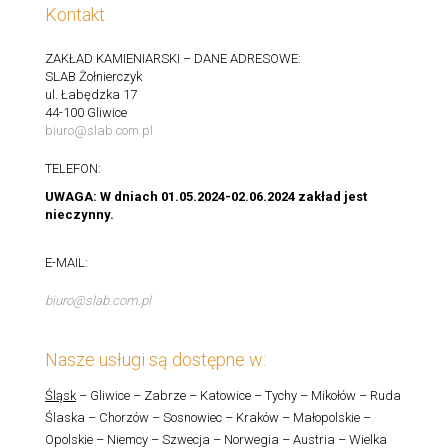
Kontakt
ZAKŁAD KAMIENIARSKI – DANE ADRESOWE:
SLAB Żołnierczyk
ul. Łabędzka 17
44-100 Gliwice
biuro@slab.com.pl
TELEFON:
UWAGA: W dniach 01.05.2024-02.06.2024 zakład jest
nieczynny.
E-MAIL:
biuro@slab.com.pl
Nasze usługi są dostępne w:
Śląsk
– Gliwice – Zabrze – Katowice – Tychy – Mikołów – Ruda
Ślaska – Chorzów – Sosnowiec – Kraków – Małopolskie –
Opolskie – Niemcy – Szwecja – Norwegia – Austria – Wielka