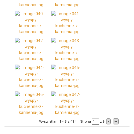
Wyświetlam 1-48 z 414
Strona
z
9
»
»»