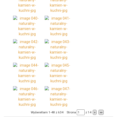
Wyświetlam 1-48 z 634
Strona
z
14
»
»»