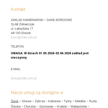
Kontakt
ZAKŁAD KAMIENIARSKI – DANE ADRESOWE:
SLAB Żołnierczyk
ul. Łabędzka 17
44-100 Gliwice
biuro@slab.com.pl
TELEFON:
UWAGA: W dniach 01.05.2024-02.06.2024 zakład jest
nieczynny.
E-MAIL:
biuro@slab.com.pl
Nasze usługi są dostępne w:
Śląsk
– Gliwice – Zabrze – Katowice – Tychy – Mikołów – Ruda
Ślaska – Chorzów – Sosnowiec – Kraków – Małopolskie –