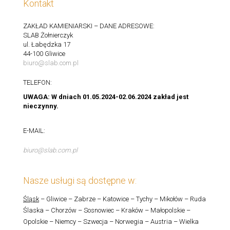
Kontakt
ZAKŁAD KAMIENIARSKI – DANE ADRESOWE:
SLAB Żołnierczyk
ul. Łabędzka 17
44-100 Gliwice
biuro@slab.com.pl
TELEFON:
UWAGA: W dniach 01.05.2024-02.06.2024 zakład jest
nieczynny.
E-MAIL:
biuro@slab.com.pl
Nasze usługi są dostępne w:
Śląsk
– Gliwice – Zabrze – Katowice – Tychy – Mikołów – Ruda
Ślaska – Chorzów – Sosnowiec – Kraków – Małopolskie –
Opolskie – Niemcy – Szwecja – Norwegia – Austria – Wielka