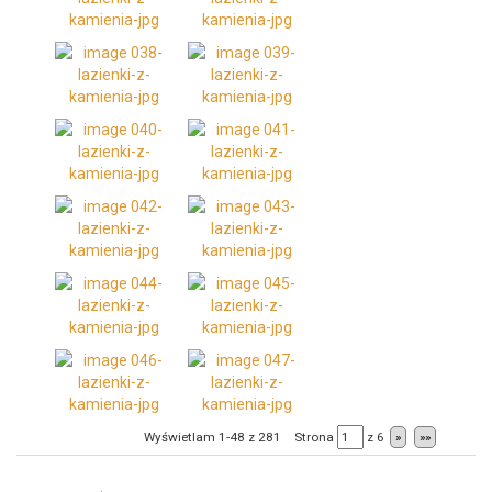
Wyświetlam 1-48 z 281
Strona
z
6
»
»»