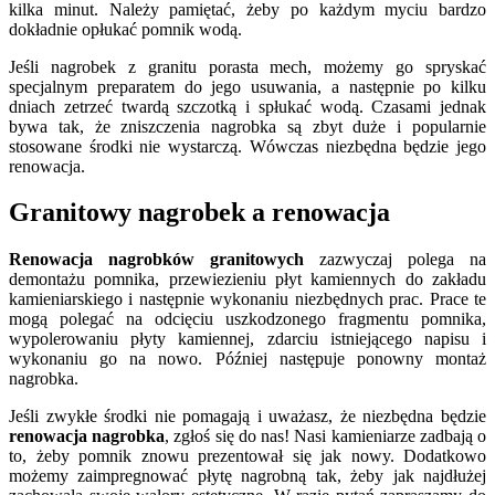
kilka minut. Należy pamiętać, żeby po każdym myciu bardzo
dokładnie opłukać pomnik wodą.
Jeśli nagrobek z granitu porasta mech, możemy go spryskać
specjalnym preparatem do jego usuwania, a następnie po kilku
dniach zetrzeć twardą szczotką i spłukać wodą. Czasami jednak
bywa tak, że zniszczenia nagrobka są zbyt duże i popularnie
stosowane środki nie wystarczą. Wówczas niezbędna będzie jego
renowacja.
Granitowy nagrobek a renowacja
Renowacja nagrobków granitowych
zazwyczaj polega na
demontażu pomnika, przewiezieniu płyt kamiennych do zakładu
kamieniarskiego i następnie wykonaniu niezbędnych prac. Prace te
mogą polegać na odcięciu uszkodzonego fragmentu pomnika,
wypolerowaniu płyty kamiennej, zdarciu istniejącego napisu i
wykonaniu go na nowo. Później następuje ponowny montaż
nagrobka.
Jeśli zwykłe środki nie pomagają i uważasz, że niezbędna będzie
renowacja nagrobka
, zgłoś się do nas! Nasi kamieniarze zadbają o
to, żeby pomnik znowu prezentował się jak nowy. Dodatkowo
możemy zaimpregnować płytę nagrobną tak, żeby jak najdłużej