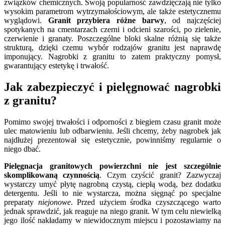
związków chemicznych. Swoją popularność zawdzięczają nie tylko
wysokim parametrom wytrzymałościowym, ale także estetycznemu
wyglądowi.
Granit przybiera różne barwy
, od najczęściej
spotykanych na cmentarzach czerni i odcieni szarości, po zielenie,
czerwienie i granaty. Poszczególne bloki skalne różnią się także
strukturą, dzięki czemu wybór rodzajów granitu jest naprawdę
imponujący. Nagrobki z granitu to zatem praktyczny pomysł,
gwarantujący estetykę i trwałość.
Jak zabezpieczyć i pielęgnować nagrobki
z granitu?
Pomimo swojej trwałości i odporności z biegiem czasu granit może
ulec matowieniu lub odbarwieniu. Jeśli chcemy, żeby nagrobek jak
najdłużej prezentował się estetycznie, powinniśmy regularnie o
niego dbać.
Pielęgnacja granitowych powierzchni nie jest szczególnie
skomplikowaną czynnością
. Czym czyścić granit? Zazwyczaj
wystarczy umyć płytę nagrobną czystą, ciepłą wodą, bez dodatku
detergentu. Jeśli to nie wystarcza, można sięgnąć po specjalne
preparaty
niejonowe
. Przed użyciem środka czyszczącego warto
jednak sprawdzić, jak reaguje na niego granit. W tym celu niewielką
jego ilość nakładamy w niewidocznym miejscu i pozostawiamy na