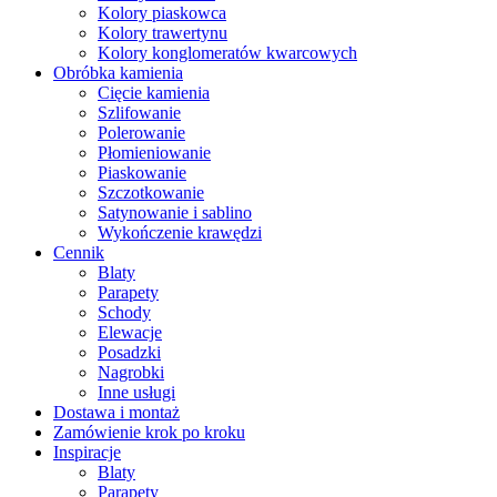
Kolory piaskowca
Kolory trawertynu
Kolory konglomeratów kwarcowych
Obróbka kamienia
Cięcie kamienia
Szlifowanie
Polerowanie
Płomieniowanie
Piaskowanie
Szczotkowanie
Satynowanie i sablino
Wykończenie krawędzi
Cennik
Blaty
Parapety
Schody
Elewacje
Posadzki
Nagrobki
Inne usługi
Dostawa i montaż
Zamówienie krok po kroku
Inspiracje
Blaty
Parapety