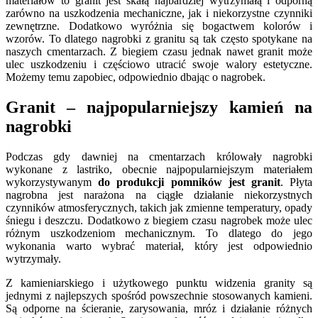
materiałów to granit jest skałą najbardziej wytrzymałą i odporną
zarówno na uszkodzenia mechaniczne, jak i niekorzystne czynniki
zewnętrzne. Dodatkowo wyróżnia się bogactwem kolorów i
wzorów. To dlatego nagrobki z granitu są tak często spotykane na
naszych cmentarzach. Z biegiem czasu jednak nawet granit może
ulec uszkodzeniu i częściowo utracić swoje walory estetyczne.
Możemy temu zapobiec, odpowiednio dbając o nagrobek.
Granit – najpopularniejszy kamień na
nagrobki
Podczas gdy dawniej na cmentarzach królowały nagrobki
wykonane z lastriko, obecnie najpopularniejszym materiałem
wykorzystywanym
do produkcji pomników jest granit
. Płyta
nagrobna jest narażona na ciągłe działanie niekorzystnych
czynników atmosferycznych, takich jak zmienne temperatury, opady
śniegu i deszczu. Dodatkowo z biegiem czasu nagrobek może ulec
różnym uszkodzeniom mechanicznym. To dlatego do jego
wykonania warto wybrać materiał, który jest odpowiednio
wytrzymały.
Z kamieniarskiego i użytkowego punktu widzenia granity są
jednymi z najlepszych spośród powszechnie stosowanych kamieni.
Są odporne na ścieranie, zarysowania, mróz i działanie różnych