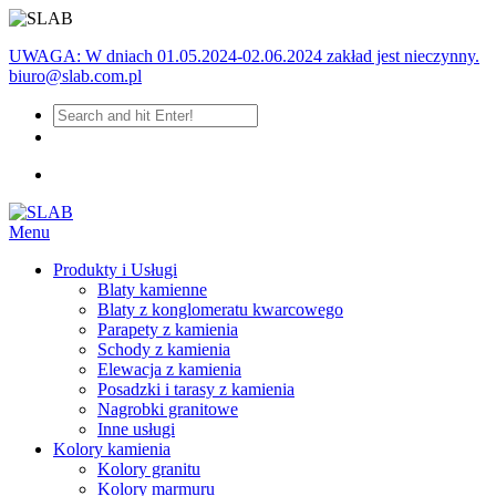
UWAGA: W dniach 01.05.2024-02.06.2024 zakład jest nieczynny.
biuro@slab.com.pl
Menu
Produkty i Usługi
Blaty kamienne
Blaty z konglomeratu kwarcowego
Parapety z kamienia
Schody z kamienia
Elewacja z kamienia
Posadzki i tarasy z kamienia
Nagrobki granitowe
Inne usługi
Kolory kamienia
Kolory granitu
Kolory marmuru