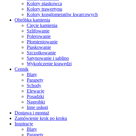
Kolory piaskowca
Kolory trawertynu
Kolory konglomeratów kwarcowych
Obróbka kamienia
Cięcie kamienia
Szlifowanie
Polerowanie
Płomieniowanie
Piaskowanie
Szczotkowanie
Satynowanie i sablino
Wykończenie krawędzi
Cennik
Blaty
Parapety
Schody
Elewacje
Posadzki
Nagrobki
Inne usługi
Dostawa i montaż
Zamówienie krok po kroku
Inspiracje
Blaty
Parapety