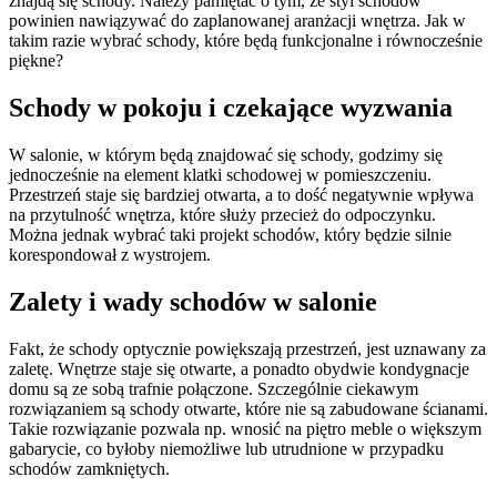
znajdą się schody. Należy pamiętać o tym, że styl schodów
powinien nawiązywać do zaplanowanej aranżacji wnętrza. Jak w
takim razie wybrać schody, które będą funkcjonalne i równocześnie
piękne?
Schody w pokoju i czekające wyzwania
W salonie, w którym będą znajdować się schody, godzimy się
jednocześnie na element klatki schodowej w pomieszczeniu.
Przestrzeń staje się bardziej otwarta, a to dość negatywnie wpływa
na przytulność wnętrza, które służy przecież do odpoczynku.
Można jednak wybrać taki projekt schodów, który będzie silnie
korespondował z wystrojem.
Zalety i wady schodów w salonie
Fakt, że schody optycznie powiększają przestrzeń, jest uznawany za
zaletę. Wnętrze staje się otwarte, a ponadto obydwie kondygnacje
domu są ze sobą trafnie połączone. Szczególnie ciekawym
rozwiązaniem są schody otwarte, które nie są zabudowane ścianami.
Takie rozwiązanie pozwala np. wnosić na piętro meble o większym
gabarycie, co byłoby niemożliwe lub utrudnione w przypadku
schodów zamkniętych.