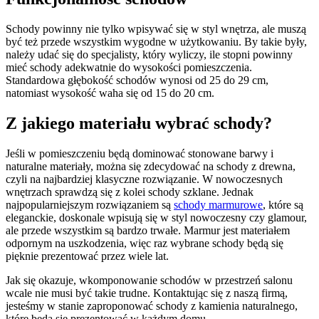
Schody powinny nie tylko wpisywać się w styl wnętrza, ale muszą
być też przede wszystkim wygodne w użytkowaniu. By takie były,
należy udać się do specjalisty, który wyliczy, ile stopni powinny
mieć schody adekwatnie do wysokości pomieszczenia.
Standardowa głębokość schodów wynosi od 25 do 29 cm,
natomiast wysokość waha się od 15 do 20 cm.
Z jakiego materiału wybrać schody?
Jeśli w pomieszczeniu będą dominować stonowane barwy i
naturalne materiały, można się zdecydować na schody z drewna,
czyli na najbardziej klasyczne rozwiązanie. W nowoczesnych
wnętrzach sprawdzą się z kolei schody szklane. Jednak
najpopularniejszym rozwiązaniem są
schody marmurowe
, które są
eleganckie, doskonale wpisują się w styl nowoczesny czy glamour,
ale przede wszystkim są bardzo trwałe. Marmur jest materiałem
odpornym na uszkodzenia, więc raz wybrane schody będą się
pięknie prezentować przez wiele lat.
Jak się okazuje, wkomponowanie schodów w przestrzeń salonu
wcale nie musi być takie trudne. Kontaktując się z naszą firmą,
jesteśmy w stanie zaproponować schody z kamienia naturalnego,
które będą się prezentować w każdym domu.