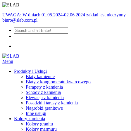
UWAGA: W dniach 01.05.2024-02.06.2024 zakład jest nieczynny.
biuro@slab.com.pl
Menu
Produkty i Usługi
Blaty kamienne
Blaty z konglomeratu kwarcowego
Parapety z kamienia
Schody z kamienia
Elewacja z kamienia
Posadzki i tarasy z kamienia
Nagrobki granitowe
Inne usługi
Kolory kamienia
Kolory granitu
Kolory marmuru