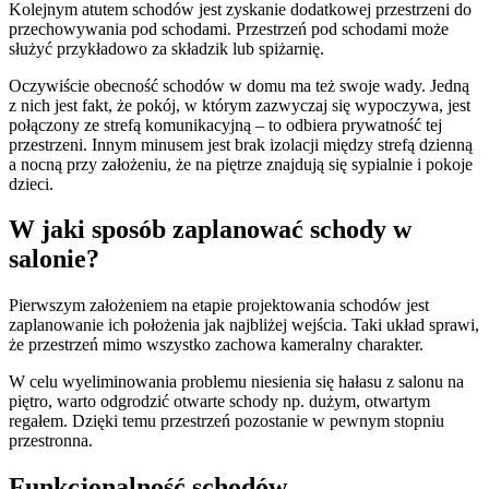
Kolejnym atutem schodów jest zyskanie dodatkowej przestrzeni do
przechowywania pod schodami. Przestrzeń pod schodami może
służyć przykładowo za składzik lub spiżarnię.
Oczywiście obecność schodów w domu ma też swoje wady. Jedną
z nich jest fakt, że pokój, w którym zazwyczaj się wypoczywa, jest
połączony ze strefą komunikacyjną – to odbiera prywatność tej
przestrzeni. Innym minusem jest brak izolacji między strefą dzienną
a nocną przy założeniu, że na piętrze znajdują się sypialnie i pokoje
dzieci.
W jaki sposób zaplanować schody w
salonie?
Pierwszym założeniem na etapie projektowania schodów jest
zaplanowanie ich położenia jak najbliżej wejścia. Taki układ sprawi,
że przestrzeń mimo wszystko zachowa kameralny charakter.
W celu wyeliminowania problemu niesienia się hałasu z salonu na
piętro, warto odgrodzić otwarte schody np. dużym, otwartym
regałem. Dzięki temu przestrzeń pozostanie w pewnym stopniu
przestronna.
Funkcjonalność schodów