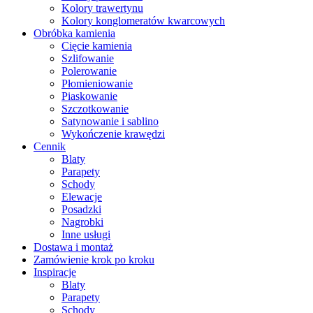
Kolory trawertynu
Kolory konglomeratów kwarcowych
Obróbka kamienia
Cięcie kamienia
Szlifowanie
Polerowanie
Płomieniowanie
Piaskowanie
Szczotkowanie
Satynowanie i sablino
Wykończenie krawędzi
Cennik
Blaty
Parapety
Schody
Elewacje
Posadzki
Nagrobki
Inne usługi
Dostawa i montaż
Zamówienie krok po kroku
Inspiracje
Blaty
Parapety
Schody