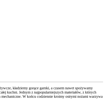
pożywcze, kładziemy gorące garnki, a czasem nawet spożywamy
łej kuchni. Jednym z najpopularniejszych materiałów, z których
enia mechaniczne. W końcu codziennie kroimy ostrymi nożami warzywa