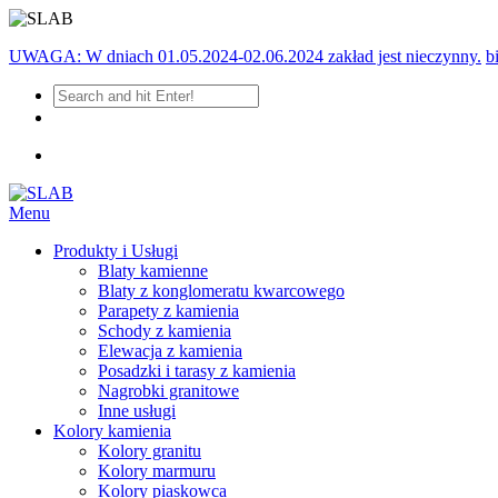
UWAGA: W dniach 01.05.2024-02.06.2024 zakład jest nieczynny.
b
Menu
Produkty i Usługi
Blaty kamienne
Blaty z konglomeratu kwarcowego
Parapety z kamienia
Schody z kamienia
Elewacja z kamienia
Posadzki i tarasy z kamienia
Nagrobki granitowe
Inne usługi
Kolory kamienia
Kolory granitu
Kolory marmuru
Kolory piaskowca