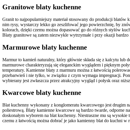
Granitowe blaty kuchenne
Granit to najpopularniejszy materiał stosowany do produkcji blatów
nim rysy, wystarczy lekko go zeszlifować jego powierzchnię, by znów
kolorach, dzięki czemu można dopasować go do różnych stylów kuche
Blaty granitowe są zatem niezwykle wytrzymałe i przy okazji bardzo
Marmurowe blaty kuchenne
Marmur to kamień naturalny, który głównie składa się z kalcytu lub
marmurowe charakteryzują się eleganckim wyglądem i pięknym połyskie
temperatury. Kamienne blaty z marmuru można z łatwością polerować 
przebarwień i nie tylko, w związku z czym wymaga impregnacji. Pon
wybierany jest zwłaszcza przez atrakcyjny wygląd i połysk oraz niż
Kwarcowe blaty kuchenne
Blat kuchenny wykonany z konglomeratu kwarcowego jest drugim najc
poliestrową. Blaty kamienne kwarcowe są bardzo twarde, odporne na 
doskonałym wyborem na blat kuchenny. Niestraszne mu są wysokie te
czemu z łatwością można dobrać je jako kamienny blat do kuchni w r