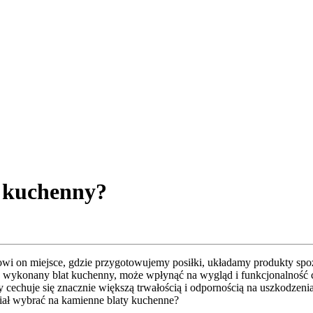
t kuchenny?
anowi on miejsce, gdzie przygotowujemy posiłki, układamy produkty s
ie wykonany blat kuchenny,
może wpłynąć na wygląd i funkcjonalność ca
y cechuje się znacznie większą trwałością i odpornością na uszkodz
riał wybrać na kamienne blaty kuchenne?