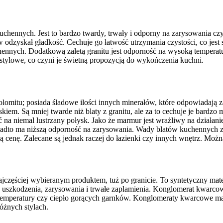
 kuchennych. Jest to bardzo twardy, trwały i odporny na zarysowania c
 odzyskał gładkość. Cechuje go łatwość utrzymania czystości, co jest
nnych. Dodatkową zaletą granitu jest odporność na wysoką temperatu
 stylowe, co czyni je świetną propozycją do wykończenia kuchni.
 dolomitu; posiada śladowe ilości innych minerałów, które odpowiadaj
m. Są mniej twarde niż blaty z granitu, ale za to cechuje je bardzo ma
na niemal lustrzany połysk. Jako że marmur jest wrażliwy na działan
adto ma niższą odporność na zarysowania. Wady blatów kuchennych z m
szą cenę. Zalecane są jednak raczej do łazienki czy innych wnętrz. M
zęściej wybieranym produktem, tuż po granicie. To syntetyczny mater
uszkodzenia, zarysowania i trwałe zaplamienia. Konglomerat kwarcowy
mperatury czy ciepło gorących garnków. Konglomeraty kwarcowe mają 
óżnych stylach.