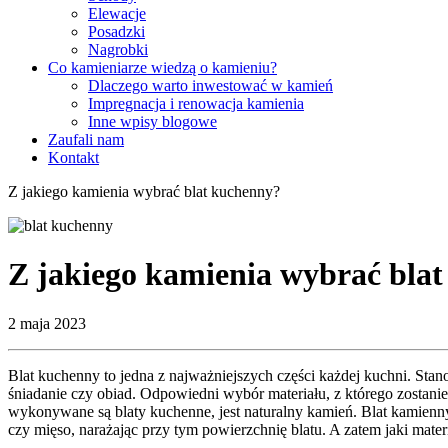
Elewacje
Posadzki
Nagrobki
Co kamieniarze wiedzą o kamieniu?
Dlaczego warto inwestować w kamień
Impregnacja i renowacja kamienia
Inne wpisy blogowe
Zaufali nam
Kontakt
Z jakiego kamienia wybrać blat kuchenny?
Z jakiego kamienia wybrać bla
2 maja 2023
Blat kuchenny to jedna z najważniejszych części każdej kuchni. St
śniadanie czy obiad. Odpowiedni wybór materiału, z którego zostan
wykonywane są blaty kuchenne, jest naturalny kamień. Blat kamienn
czy mięso, narażając przy tym powierzchnię blatu. A zatem jaki mate