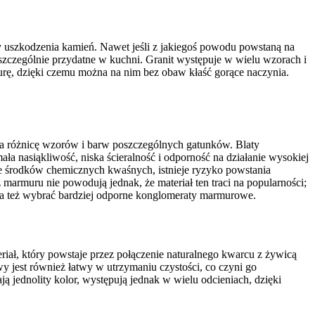
zy uszkodzenia kamień. Nawet jeśli z jakiegoś powodu powstaną na
 szczególnie przydatne w kuchni. Granit występuje w wielu wzorach i
rę, dzięki czemu można na nim bez obaw kłaść gorące naczynia.
ą za różnicę wzorów i barw poszczególnych gatunków. Blaty
ła nasiąkliwość, niska ścieralność i odporność na działanie wysokiej
ie środków chemicznych kwaśnych, istnieje ryzyko powstania
armuru nie powodują jednak, że materiał ten traci na popularności;
ożna też wybrać bardziej odporne konglomeraty marmurowe.
iał, który powstaje przez połączenie naturalnego kwarcu z żywicą
 jest również łatwy w utrzymaniu czystości, co czyni go
jednolity kolor, występują jednak w wielu odcieniach, dzięki