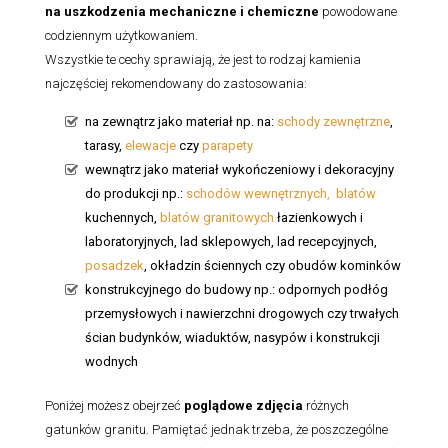
na uszkodzenia mechaniczne i chemiczne
powodowane
codziennym użytkowaniem.
Wszystkie te cechy sprawiają, że jest to rodzaj kamienia
najczęściej rekomendowany do zastosowania:
na zewnątrz jako materiał np. na:
schody zewnętrzne
,
tarasy,
elewacje
czy
parapety
wewnątrz jako materiał wykończeniowy i dekoracyjny
do produkcji np.:
schodów wewnętrznych,
blatów
kuchennych,
blatów granitowych
łazienkowych i
laboratoryjnych, lad sklepowych, lad recepcyjnych,
posadzek
, okładzin ściennych czy obudów kominków
konstrukcyjnego do budowy np.: odpornych podłóg
przemysłowych i nawierzchni drogowych czy trwałych
ścian budynków, wiaduktów, nasypów i konstrukcji
wodnych
Poniżej możesz obejrzeć
poglądowe zdjęcia
różnych
gatunków granitu. Pamiętać jednak trzeba, że poszczególne