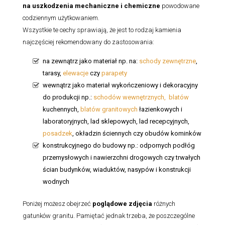
na uszkodzenia mechaniczne i chemiczne
powodowane
codziennym użytkowaniem.
Wszystkie te cechy sprawiają, że jest to rodzaj kamienia
najczęściej rekomendowany do zastosowania:
na zewnątrz jako materiał np. na:
schody zewnętrzne
,
tarasy,
elewacje
czy
parapety
wewnątrz jako materiał wykończeniowy i dekoracyjny
do produkcji np.:
schodów wewnętrznych,
blatów
kuchennych,
blatów granitowych
łazienkowych i
laboratoryjnych, lad sklepowych, lad recepcyjnych,
posadzek
, okładzin ściennych czy obudów kominków
konstrukcyjnego do budowy np.: odpornych podłóg
przemysłowych i nawierzchni drogowych czy trwałych
ścian budynków, wiaduktów, nasypów i konstrukcji
wodnych
Poniżej możesz obejrzeć
poglądowe zdjęcia
różnych
gatunków granitu. Pamiętać jednak trzeba, że poszczególne