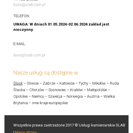
biuro@slab.com.pl
TELEFON:
UWAGA: W dniach 01.05.2024-02.06.2024 zakład jest
nieczynny.
E-MAIL:
biuro@slab.com.pl
Nasze usługi są dostępne w:
Śląsk
– Gliwice – Zabrze – Katowice – Tychy – Mikołów – Ruda
Ślaska – Chorzów – Sosnowiec – Kraków – Małopolskie –
Opolskie – Niemcy – Szwecja – Norwegia – Austria – Wielka
Brytania – inne kraje europejskie
Wszystkie prawa zastrzeżone 2017 © Usługi kamieniarskie SLAB
|
Mapa strony