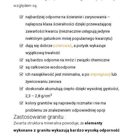
względem są:
najbardziej odporne na ścieranie i zarysowania –
najlepsza klasa ścieralności dzięki przeważającej
zawartości kwarcu (nieznacznie ustępują jedynie
niektórym gatunkom mniej popularnego kwarcytu)
dają się dobrze
polerować
, a połysk wykazuje
wyjątkową trwałość
są bardzo odporne na mróz i związki chemiczne
są całkowicie wodoodporne
ich nasiąkliwość jest minimalna, a po
impregnacji
lub
żywicowaniu zerowa
doskonale akumulują ciepło dzięki wysokiej gęstości,
3
2,3 – 2,8 g/cm
kolory granitów są naprawdę rozmaite i nie ma
problemu ze znalezieniem odpowiedniej opcji
Zastosowanie granitu :
Zwarta struktura mineralna powoduje, że
elementy
wykonane z granitu
wykazują bardzo wysoką odporność