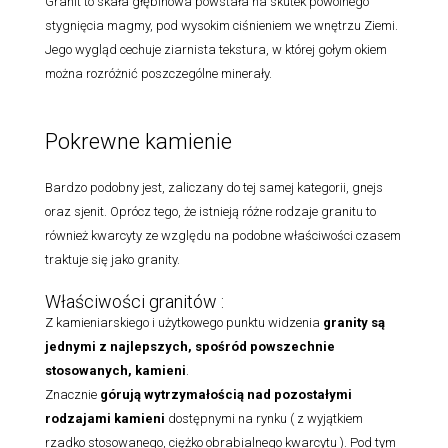
Granit to skała głębinowa powstała na skutek powolnego
stygnięcia magmy, pod wysokim ciśnieniem we wnętrzu Ziemi.
Jego wygląd cechuje ziarnista tekstura, w której gołym okiem
można rozróżnić poszczególne minerały.
Pokrewne kamienie
Bardzo podobny jest, zaliczany do tej samej kategorii, gnejs
oraz sjenit. Oprócz tego, że istnieją różne rodzaje granitu to
również kwarcyty ze względu na podobne właściwości czasem
traktuje się jako granity.
Właściwości granitów :
Z kamieniarskiego i użytkowego punktu widzenia
granity są
jednymi z najlepszych, spośród powszechnie
stosowanych, kamieni
.
Znacznie
górują wytrzymałością nad pozostałymi
rodzajami
kamieni
dostępnymi na rynku ( z wyjątkiem
rzadko stosowanego, ciężko obrabialnego kwarcytu ). Pod tym