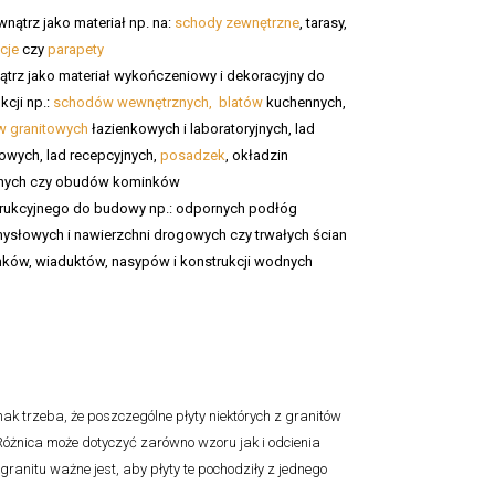
wnątrz jako materiał np. na:
schody zewnętrzne
, tarasy,
cje
czy
parapety
trz jako materiał wykończeniowy i dekoracyjny do
kcji np.:
schodów wewnętrznych,
blatów
kuchennych,
w granitowych
łazienkowych i laboratoryjnych, lad
owych, lad recepcyjnych,
posadzek
, okładzin
nych czy obudów kominków
rukcyjnego do budowy np.: odpornych podłóg
ysłowych i nawierzchni drogowych czy trwałych ścian
ków, wiaduktów, nasypów i konstrukcji wodnych
k trzeba, że poszczególne płyty niektórych z granitów
óżnica może dotyczyć zarówno wzoru jak i odcienia
granitu ważne jest, aby płyty te pochodziły z jednego