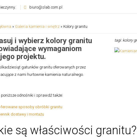
ieczynny.
biuro@slab.com.pl
główna
»
Galeria kamienia i wnętrz
»
Kolory granitu
suj i wybierz kolory granitu
tagi: kolory g
owiadające wymaganiom
jego projektu.
kilkadziesiąt gatunków granitu oferowanych przez
acujące z nami hurtownie kamienia naturalnego.
w poniższe odnośniki i sprawdź także:
oferowane sposoby obróbki granitu
cennik dostawy i montażu
kie są właściwości granit