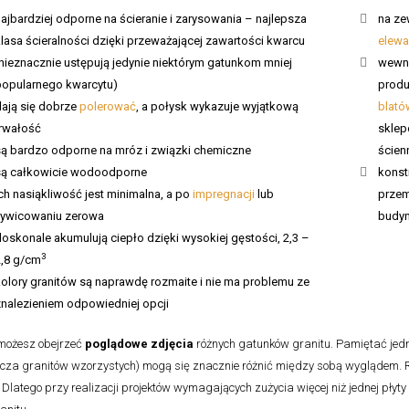
ajbardziej odporne na ścieranie i zarysowania – najlepsza
na ze
lasa ścieralności dzięki przeważającej zawartości kwarcu
elewa
(nieznacznie ustępują jedynie niektórym gatunkom mniej
wewną
popularnego kwarcytu)
produ
dają się dobrze
polerować
, a połysk wykazuje wyjątkową
blató
trwałość
sklep
są bardzo odporne na mróz i związki chemiczne
ścien
są całkowicie wodoodporne
konst
ch nasiąkliwość jest minimalna, a po
impregnacji
lub
przem
żywicowaniu zerowa
budyn
oskonale akumulują ciepło dzięki wysokiej gęstości, 2,3 –
3
2,8 g/cm
kolory granitów są naprawdę rozmaite i nie ma problemu ze
znalezieniem odpowiedniej opcji
 możesz obejrzeć
poglądowe zdjęcia
różnych gatunków granitu. Pamiętać jedna
cza granitów wzorzystych) mogą się znacznie różnić między sobą wyglądem. R
 Dlatego przy realizacji projektów wymagających zużycia więcej niż jednej płyty 