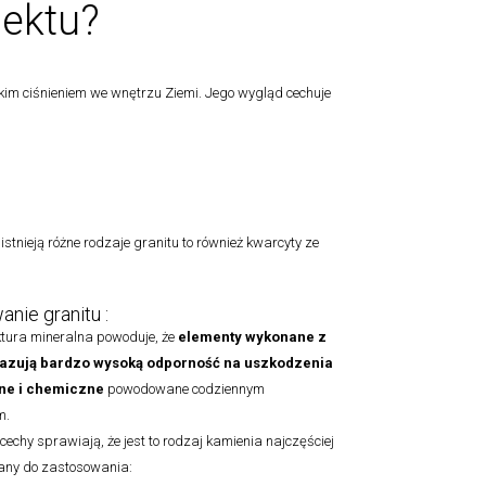
jektu?
im ciśnieniem we wnętrzu Ziemi. Jego wygląd cechuje
 istnieją różne rodzaje granitu to również kwarcyty ze
nie granitu :
tura mineralna powoduje, że
elementy
wykonane z
azują bardzo wysoką odporność na uszkodzenia
e i chemiczne
powodowane codziennym
m.
cechy sprawiają, że jest to rodzaj kamienia najczęściej
ny do zastosowania: