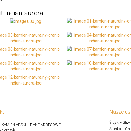
anitu.
it-indian-aurora
kt
Nasze usł
Śląsk
– Gliwi
 KAMIENIARSKI – DANE ADRESOWE:
Ślaska – Cho
łnierczyk