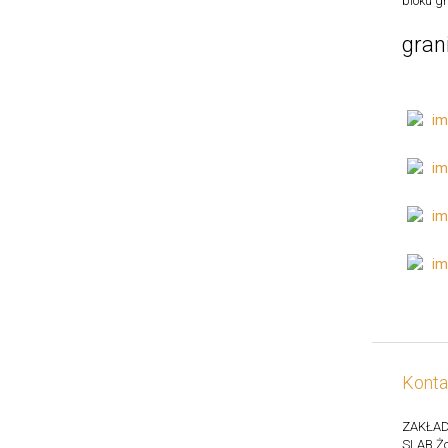
bloku gr
gran
Konta
ZAKŁAD
SLAB Żo