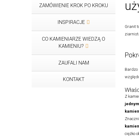
uż
ZAMÓWIENIE KROK PO KROKU
INSPIRACJE
Granit 
ziarnist
CO KAMIENIARZE WIEDZĄ O
KAMIENIU?
Pokr
ZAUFALI NAM
Bardzo p
względu
KONTAKT
Właśc
Z kamie
jednym
kamien
Znaczn
kamien
ciężko 