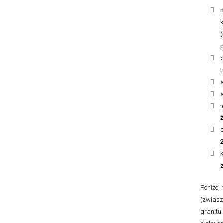
n
k
i
d
Poniżej
(zwłasz
granitu.