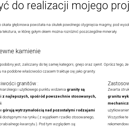
yć do realizacji mojego pro
to skała głębinowa powstała na skutek powolnego stygnięcia magmy, pod wysok
a tekstura, w której gołym okiem można rozróżnić poszczególne minerały.
ewne kamienie
odobny jest, zaliczany do tej samej kategorii, gnejs oraz sjenit. Oprócz tego, że
 na podobne właściwości czasem traktuje się jako granity.
iwości granitów :
Zastosowa
niarskiego i użytkowego punktu widzenia
granity są
Zwarta struk
i z najlepszych, spośród powszechnie stosowanych,
granitu
wyk
i
.
mechaniczn
ie
górują wytrzymałością nad pozostałymi rodzajami
użytkowanie
i
dostępnymi na rynku ( z wyjątkiem rzadko stosowanego,
Wszystkie te 
obrabialnego kwarcytu ). Pod tym względem są:
rekomendowa