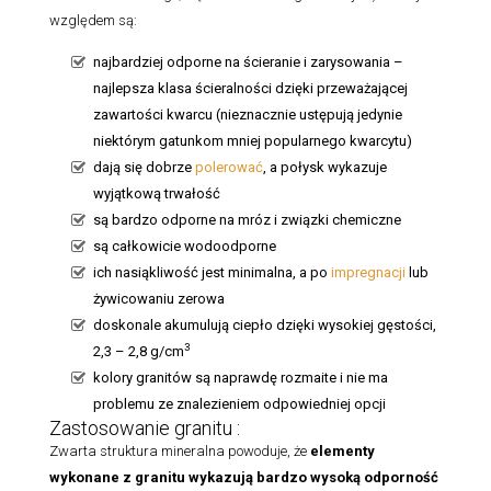
względem są:
najbardziej odporne na ścieranie i zarysowania –
najlepsza klasa ścieralności dzięki przeważającej
zawartości kwarcu (nieznacznie ustępują jedynie
niektórym gatunkom mniej popularnego kwarcytu)
dają się dobrze
polerować
, a połysk wykazuje
wyjątkową trwałość
są bardzo odporne na mróz i związki chemiczne
są całkowicie wodoodporne
ich nasiąkliwość jest minimalna, a po
impregnacji
lub
żywicowaniu zerowa
doskonale akumulują ciepło dzięki wysokiej gęstości,
3
2,3 – 2,8 g/cm
kolory granitów są naprawdę rozmaite i nie ma
problemu ze znalezieniem odpowiedniej opcji
Zastosowanie granitu :
Zwarta struktura mineralna powoduje, że
elementy
wykonane z granitu
wykazują bardzo wysoką odporność