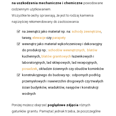
na uszkodzenia mechaniczne i chemiczne
powodowane
codziennym użytkowaniem.
Wszystkie te cechy sprawiają, że jest to rodzaj kamienia
najczęściej rekomendowany do zastosowania:
na zewnątrz jako materiał np. na:
schody zewnętrzne
,
tarasy,
elewacje
czy
parapety
wewnątrz jako materiał wykończeniowy i dekoracyjny
do produkcji np.:
schodów wewnętrznych,
blatów
kuchennych,
blatów granitowych
łazienkowych i
laboratoryjnych, lad sklepowych, lad recepcyjnych,
posadzek
, okładzin ściennych czy obudów kominków
konstrukcyjnego do budowy np.: odpornych podłóg
przemysłowych i nawierzchni drogowych czy trwałych
ścian budynków, wiaduktów, nasypów i konstrukcji
wodnych
Poniżej możesz obejrzeć
poglądowe zdjęcia
różnych
gatunków granitu. Pamiętać jednak trzeba, że poszczególne