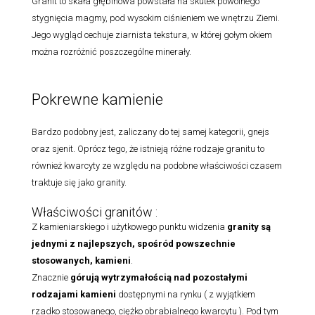
Granit to skała głębinowa powstała na skutek powolnego
stygnięcia magmy, pod wysokim ciśnieniem we wnętrzu Ziemi.
Jego wygląd cechuje ziarnista tekstura, w której gołym okiem
można rozróżnić poszczególne minerały.
Pokrewne kamienie
Bardzo podobny jest, zaliczany do tej samej kategorii, gnejs
oraz sjenit. Oprócz tego, że istnieją różne rodzaje granitu to
również kwarcyty ze względu na podobne właściwości czasem
traktuje się jako granity.
Właściwości granitów :
Z kamieniarskiego i użytkowego punktu widzenia
granity są
jednymi z najlepszych, spośród powszechnie
stosowanych, kamieni
.
Znacznie
górują wytrzymałością nad pozostałymi
rodzajami
kamieni
dostępnymi na rynku ( z wyjątkiem
rzadko stosowanego, ciężko obrabialnego kwarcytu ). Pod tym