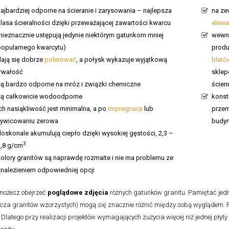
ajbardziej odporne na ścieranie i zarysowania – najlepsza
na ze
lasa ścieralności dzięki przeważającej zawartości kwarcu
elewa
(nieznacznie ustępują jedynie niektórym gatunkom mniej
wewną
popularnego kwarcytu)
produ
dają się dobrze
polerować
, a połysk wykazuje wyjątkową
blató
trwałość
sklep
są bardzo odporne na mróz i związki chemiczne
ścien
są całkowicie wodoodporne
konst
ch nasiąkliwość jest minimalna, a po
impregnacji
lub
przem
żywicowaniu zerowa
budyn
oskonale akumulują ciepło dzięki wysokiej gęstości, 2,3 –
3
2,8 g/cm
kolory granitów są naprawdę rozmaite i nie ma problemu ze
znalezieniem odpowiedniej opcji
 możesz obejrzeć
poglądowe zdjęcia
różnych gatunków granitu. Pamiętać jedna
cza granitów wzorzystych) mogą się znacznie różnić między sobą wyglądem. R
 Dlatego przy realizacji projektów wymagających zużycia więcej niż jednej płyty 