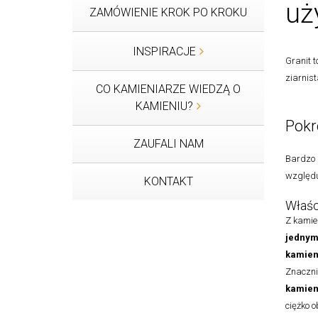
uż
ZAMÓWIENIE KROK PO KROKU
INSPIRACJE
Granit 
ziarnist
CO KAMIENIARZE WIEDZĄ O
KAMIENIU?
Pokr
ZAUFALI NAM
Bardzo p
względu
KONTAKT
Właśc
Z kamie
jednym
kamien
Znaczn
kamien
ciężko 