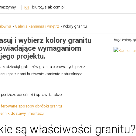
ieczynny.
biuro@slab.com.pl
główna
»
Galeria kamienia i wnętrz
»
Kolory granitu
suj i wybierz kolory granitu
tagi: kolory g
owiadające wymaganiom
jego projektu.
kilkadziesiąt gatunków granitu oferowanych przez
acujące z nami hurtownie kamienia naturalnego.
w poniższe odnośniki i sprawdź także:
oferowane sposoby obróbki granitu
cennik dostawy i montażu
kie są właściwości granit