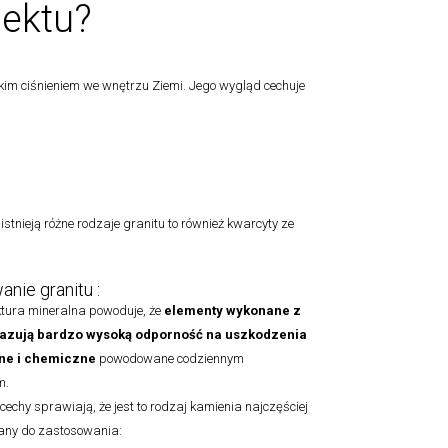
jektu?
im ciśnieniem we wnętrzu Ziemi. Jego wygląd cechuje
 istnieją różne rodzaje granitu to również kwarcyty ze
nie granitu :
tura mineralna powoduje, że
elementy
wykonane z
azują bardzo wysoką odporność na uszkodzenia
e i chemiczne
powodowane codziennym
m.
cechy sprawiają, że jest to rodzaj kamienia najczęściej
ny do zastosowania: