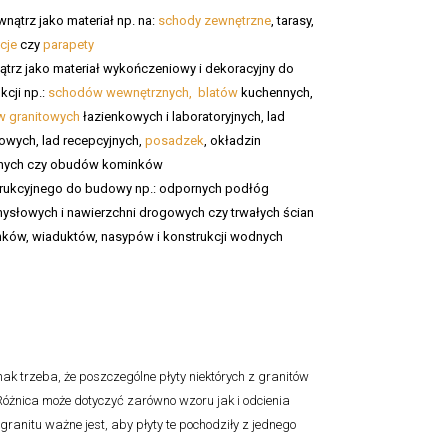
wnątrz jako materiał np. na:
schody zewnętrzne
, tarasy,
cje
czy
parapety
trz jako materiał wykończeniowy i dekoracyjny do
kcji np.:
schodów wewnętrznych,
blatów
kuchennych,
w granitowych
łazienkowych i laboratoryjnych, lad
owych, lad recepcyjnych,
posadzek
, okładzin
nych czy obudów kominków
rukcyjnego do budowy np.: odpornych podłóg
ysłowych i nawierzchni drogowych czy trwałych ścian
ków, wiaduktów, nasypów i konstrukcji wodnych
k trzeba, że poszczególne płyty niektórych z granitów
óżnica może dotyczyć zarówno wzoru jak i odcienia
granitu ważne jest, aby płyty te pochodziły z jednego