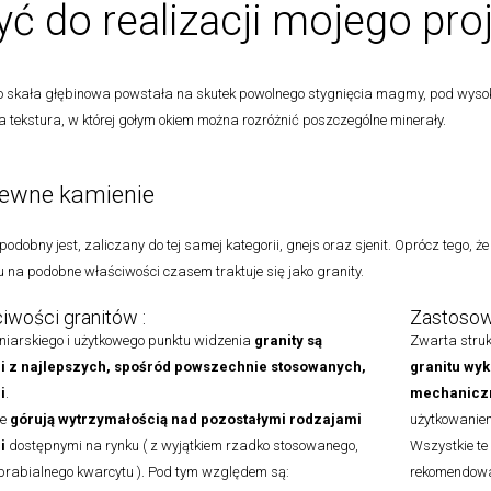
yć do realizacji mojego pro
to skała głębinowa powstała na skutek powolnego stygnięcia magmy, pod wysok
a tekstura, w której gołym okiem można rozróżnić poszczególne minerały.
ewne kamienie
odobny jest, zaliczany do tej samej kategorii, gnejs oraz sjenit. Oprócz tego, że
 na podobne właściwości czasem traktuje się jako granity.
iwości granitów :
Zastosowa
niarskiego i użytkowego punktu widzenia
granity są
Zwarta struk
i z najlepszych, spośród powszechnie stosowanych,
granitu
wyk
i
.
mechaniczn
ie
górują wytrzymałością nad pozostałymi rodzajami
użytkowanie
i
dostępnymi na rynku ( z wyjątkiem rzadko stosowanego,
Wszystkie te 
obrabialnego kwarcytu ). Pod tym względem są:
rekomendowa