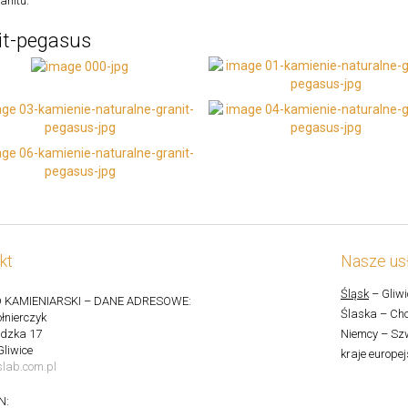
anitu.
it-pegasus
kt
Nasze usł
Śląsk
– Gliwi
 KAMIENIARSKI – DANE ADRESOWE:
Ślaska – Cho
łnierczyk
ędzka 17
Niemcy – Szw
Gliwice
kraje europej
lab.com.pl
N: