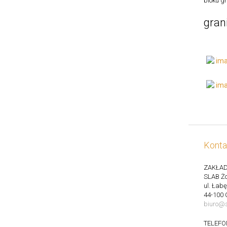
bloku gr
gran
Konta
ZAKŁAD
SLAB Żo
ul. Łab
44-100 
biuro@s
TELEFO