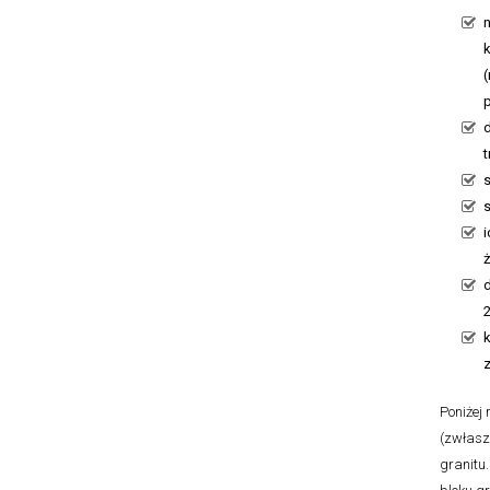
n
k
i
d
Poniżej
(zwłasz
granitu.