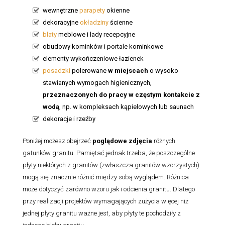
wewnętrzne
parapety
okienne
dekoracyjne
okładziny
ścienne
blaty
meblowe i lady recepcyjne
obudowy kominków i portale kominkowe
elementy wykończeniowe łazienek
posadzki
polerowane
w miejscach
o wysoko
stawianych wymogach higienicznych,
przeznaczonych do pracy w częstym kontakcie z
wodą
, np. w kompleksach kąpielowych lub saunach
dekoracje i rzeźby
Poniżej możesz obejrzeć
poglądowe zdjęcia
różnych
gatunków granitu. Pamiętać jednak trzeba, że poszczególne
płyty niektórych z granitów (zwłaszcza granitów wzorzystych)
mogą się znacznie różnić między sobą wyglądem. Różnica
może dotyczyć zarówno wzoru jak i odcienia granitu. Dlatego
przy realizacji projektów wymagających zużycia więcej niż
jednej płyty granitu ważne jest, aby płyty te pochodziły z