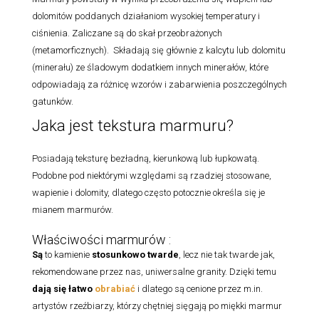
dolomitów poddanych działaniom wysokiej temperatury i
ciśnienia. Zaliczane są do skał przeobrażonych
(metamorficznych). Składają się głównie z kalcytu lub dolomitu
(minerału) ze śladowym dodatkiem innych minerałów, które
odpowiadają za różnicę wzorów i zabarwienia poszczególnych
gatunków.
Jaka jest tekstura marmuru?
Posiadają teksturę bezładną, kierunkową lub łupkowatą.
Podobne pod niektórymi względami są rzadziej stosowane,
wapienie i dolomity, dlatego często potocznie określa się je
mianem marmurów.
Właściwości marmurów :
Są
to kamienie
stosunkowo twarde
, lecz nie tak twarde jak,
rekomendowane przez nas, uniwersalne granity. Dzięki temu
dają się łatwo
obrabiać
i dlatego są cenione przez m.in.
artystów rzeźbiarzy, którzy chętniej sięgają po miękki marmur