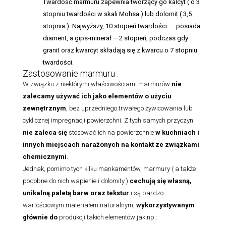
Twardość marmuru zapewnia tworzący go kalcyt ( o 3
stopniu twardości w skali Mohsa ) lub dolomit ( 3,5
stopnia ). Najwyższy, 10 stopień twardości – posiada
diament, a gips-minerał – 2 stopień, podczas gdy
granit oraz kwarcyt składają się z kwarcu o 7 stopniu
twardości.
Zastosowanie marmuru :
W związku z niektórymi właściwościami marmurów
nie
zalecamy używać ich jako elementów o użyciu
zewnętrznym
, bez uprzedniego trwałego żywicowania lub
cyklicznej impregnacji powierzchni. Z tych samych przyczyn
nie zaleca się
stosować ich na powierzchnie
w kuchniach i
innych miejscach narażonych na kontakt ze związkami
chemicznymi
.
Jednak, pomimo tych kilku mankamentów, marmury ( a także
podobne do nich wapienie i dolomity )
cechują się własną,
unikalną paletą barw oraz tekstur
i są bardzo
wartościowym materiałem naturalnym,
wykorzystywanym
głównie do
produkcji takich elementów jak np.: