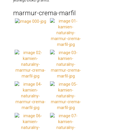
jednego bloku granitu.
marmur-crema-marfil