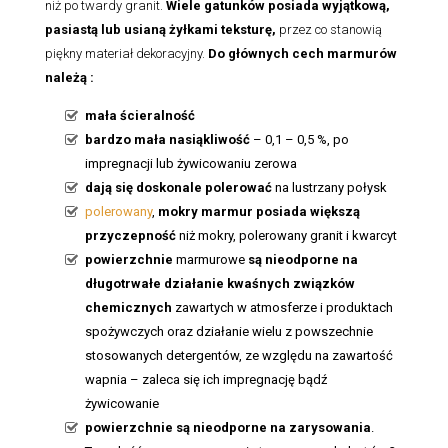
niż po twardy granit.
Wiele gatunków posiada wyjątkową,
pasiastą lub usianą żyłkami teksturę,
przez co stanowią
piękny materiał dekoracyjny.
Do głównych cech marmurów
należą :
mała ścieralność
bardzo mała nasiąkliwość
– 0,1 – 0,5 %, po
impregnacji lub żywicowaniu zerowa
dają się doskonale polerować
na lustrzany połysk
polerowany
,
mokry marmur posiada większą
przyczepność
niż mokry, polerowany granit i kwarcyt
powierzchnie
marmurowe
są nieodporne na
długotrwałe działanie kwaśnych związków
chemicznych
zawartych w atmosferze i produktach
spożywczych oraz działanie wielu z powszechnie
stosowanych detergentów, ze względu na zawartość
wapnia – zaleca się ich impregnację bądź
żywicowanie
powierzchnie są nieodporne na zarysowania
.