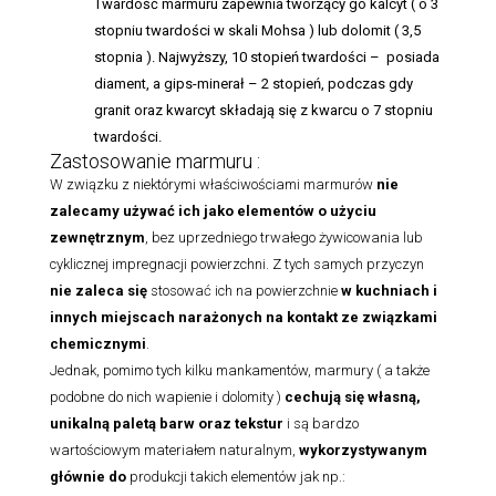
Twardość marmuru zapewnia tworzący go kalcyt ( o 3
stopniu twardości w skali Mohsa ) lub dolomit ( 3,5
stopnia ). Najwyższy, 10 stopień twardości – posiada
diament, a gips-minerał – 2 stopień, podczas gdy
granit oraz kwarcyt składają się z kwarcu o 7 stopniu
twardości.
Zastosowanie marmuru :
W związku z niektórymi właściwościami marmurów
nie
zalecamy używać ich jako elementów o użyciu
zewnętrznym
, bez uprzedniego trwałego żywicowania lub
cyklicznej impregnacji powierzchni. Z tych samych przyczyn
nie zaleca się
stosować ich na powierzchnie
w kuchniach i
innych miejscach narażonych na kontakt ze związkami
chemicznymi
.
Jednak, pomimo tych kilku mankamentów, marmury ( a także
podobne do nich wapienie i dolomity )
cechują się własną,
unikalną paletą barw oraz tekstur
i są bardzo
wartościowym materiałem naturalnym,
wykorzystywanym
głównie do
produkcji takich elementów jak np.: