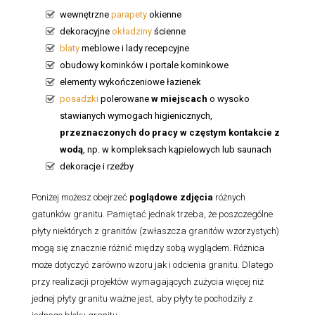
wewnętrzne
parapety
okienne
dekoracyjne
okładziny
ścienne
blaty
meblowe i lady recepcyjne
obudowy kominków i portale kominkowe
elementy wykończeniowe łazienek
posadzki
polerowane
w miejscach
o wysoko
stawianych wymogach higienicznych,
przeznaczonych do pracy w częstym kontakcie z
wodą
, np. w kompleksach kąpielowych lub saunach
dekoracje i rzeźby
Poniżej możesz obejrzeć
poglądowe zdjęcia
różnych
gatunków granitu. Pamiętać jednak trzeba, że poszczególne
płyty niektórych z granitów (zwłaszcza granitów wzorzystych)
mogą się znacznie różnić między sobą wyglądem. Różnica
może dotyczyć zarówno wzoru jak i odcienia granitu. Dlatego
przy realizacji projektów wymagających zużycia więcej niż
jednej płyty granitu ważne jest, aby płyty te pochodziły z