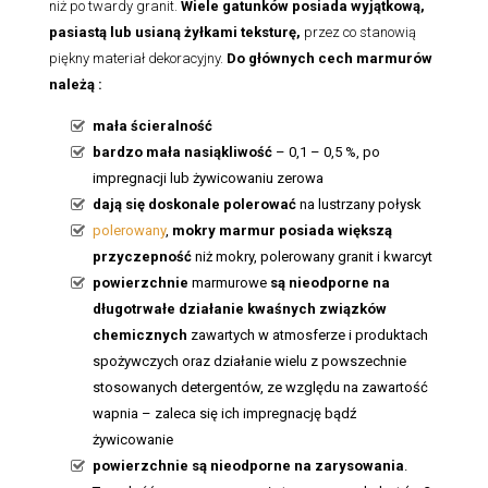
niż po twardy granit.
Wiele gatunków posiada wyjątkową,
pasiastą lub usianą żyłkami teksturę,
przez co stanowią
piękny materiał dekoracyjny.
Do głównych cech marmurów
należą :
mała ścieralność
bardzo mała nasiąkliwość
– 0,1 – 0,5 %, po
impregnacji lub żywicowaniu zerowa
dają się doskonale polerować
na lustrzany połysk
polerowany
,
mokry marmur posiada większą
przyczepność
niż mokry, polerowany granit i kwarcyt
powierzchnie
marmurowe
są nieodporne na
długotrwałe działanie kwaśnych związków
chemicznych
zawartych w atmosferze i produktach
spożywczych oraz działanie wielu z powszechnie
stosowanych detergentów, ze względu na zawartość
wapnia – zaleca się ich impregnację bądź
żywicowanie
powierzchnie są nieodporne na zarysowania
.