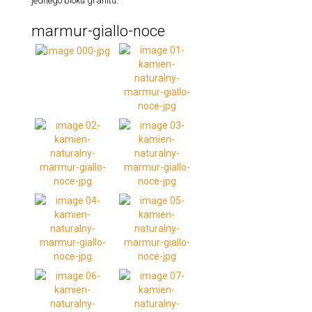
jednego bloku granitu.
marmur-giallo-noce