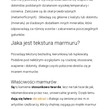
dolomitów poddanych działaniom wysokiej temperatury i
ciśnienia. Zaliczane są do skał przeobrażonych
(metamorficznych). Składają się głównie z kalcytu lub dolomitu
(minerału) ze śladowym dodatkiem innych minerałów, które
odpowiadają za różnicę wzorów i zabarwienia poszczególnych
gatunków.
Jaka jest tekstura marmuru?
Posiadają teksturę bezładną, kierunkową lub łupkowatą.
Podobne pod niektórymi względami są rzadziej stosowane,
wapienie i dolomity, dlatego często potocznie określa się je
mianem marmurów.
Właściwości marmurów :
Są
to kamienie
stosunkowo twarde
, lecz nie tak twarde jak,
rekomendowane przez nas, uniwersalne granity. Dzięki temu
dają się łatwo
obrabiać
i dlatego są cenione przez m.in.
artystów rzeźbiarzy, którzy chętniej sięgają po miękki marmur