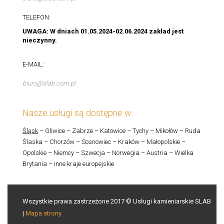
TELEFON:
UWAGA: W dniach 01.05.2024-02.06.2024 zakład jest
nieczynny.
E-MAIL:
biuro@slab.com.pl
Nasze usługi są dostępne w:
Śląsk
– Gliwice – Zabrze – Katowice – Tychy – Mikołów – Ruda
Ślaska – Chorzów – Sosnowiec – Kraków – Małopolskie –
Opolskie – Niemcy – Szwecja – Norwegia – Austria – Wielka
Brytania – inne kraje europejskie
Wszystkie prawa zastrzeżone 2017 © Usługi kamieniarskie SLAB
|
Mapa strony