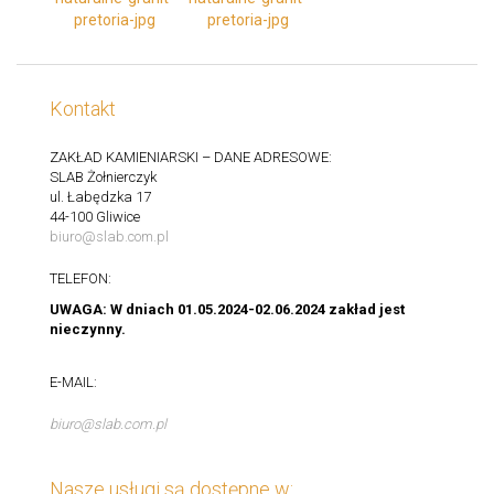
Kontakt
ZAKŁAD KAMIENIARSKI – DANE ADRESOWE:
SLAB Żołnierczyk
ul. Łabędzka 17
44-100 Gliwice
biuro@slab.com.pl
TELEFON:
UWAGA: W dniach 01.05.2024-02.06.2024 zakład jest
nieczynny.
E-MAIL:
biuro@slab.com.pl
Nasze usługi są dostępne w: