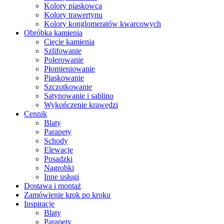
Kolory piaskowca
Kolory trawertynu
Kolory konglomeratów kwarcowych
Obróbka kamienia
Cięcie kamienia
Szlifowanie
Polerowanie
Płomieniowanie
Piaskowanie
Szczotkowanie
Satynowanie i sablino
Wykończenie krawędzi
Cennik
Blaty
Parapety
Schody
Elewacje
Posadzki
Nagrobki
Inne usługi
Dostawa i montaż
Zamówienie krok po kroku
Inspiracje
Blaty
Parapety