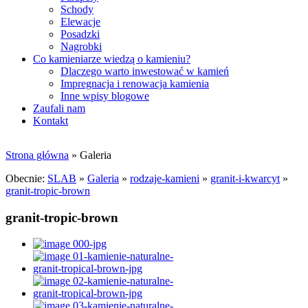
Schody
Elewacje
Posadzki
Nagrobki
Co kamieniarze wiedzą o kamieniu?
Dlaczego warto inwestować w kamień
Impregnacja i renowacja kamienia
Inne wpisy blogowe
Zaufali nam
Kontakt
Strona główna
»
Galeria
Obecnie:
SLAB
»
Galeria
»
rodzaje-kamieni
»
granit-i-kwarcyt
»
granit-tropic-brown
granit-tropic-brown