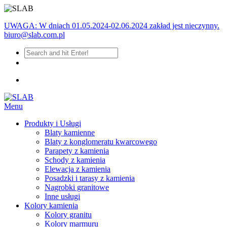
UWAGA: W dniach 01.05.2024-02.06.2024 zakład jest nieczynny.
biuro@slab.com.pl
Menu
Produkty i Usługi
Blaty kamienne
Blaty z konglomeratu kwarcowego
Parapety z kamienia
Schody z kamienia
Elewacja z kamienia
Posadzki i tarasy z kamienia
Nagrobki granitowe
Inne usługi
Kolory kamienia
Kolory granitu
Kolory marmuru